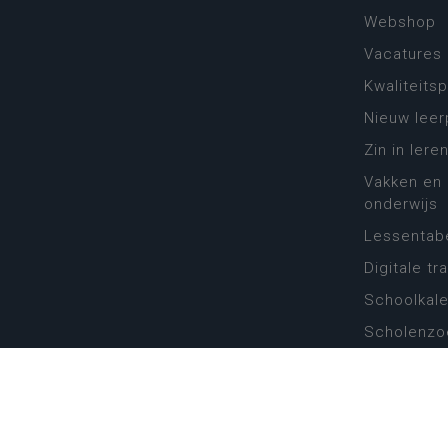
Webshop
Vacatures
Kwaliteits
Nieuw leer
Zin in leren
Vakken en 
onderwijs
Lessentabe
Digitale tr
Schoolkal
Scholenzo
Algemene 