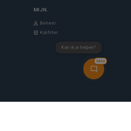
MIJN.
Beheer
Kijkfilter
Kan ik je helpen?
bèta