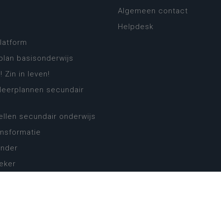
Algemeen contact
Helpdesk
platform
plan basisonderwijs
! Zin in leven!
leerplannen secundair
llen secundair onderwijs
ansformatie
ender
eker
website