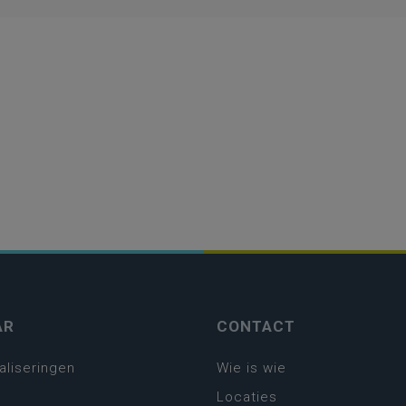
AR
CONTACT
aliseringen
Wie is wie
Locaties