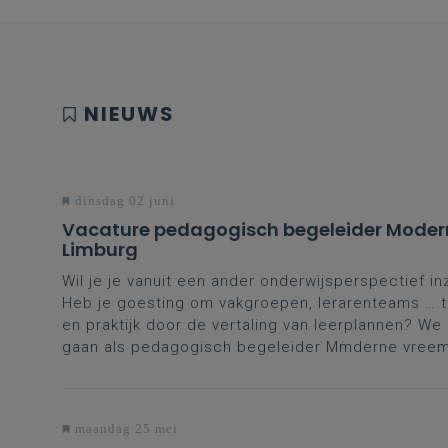
NIEUWS
dinsdag 02 juni
Vacature pedagogisch begeleider Moder
Limburg
Wil je je vanuit een ander onderwijsperspectief in
Heb je goesting om vakgroepen, lerarenteams … te
en praktijk door de vertaling van leerplannen? W
gaan als pedagogisch begeleider Mmderne vreemd
maandag 25 mei