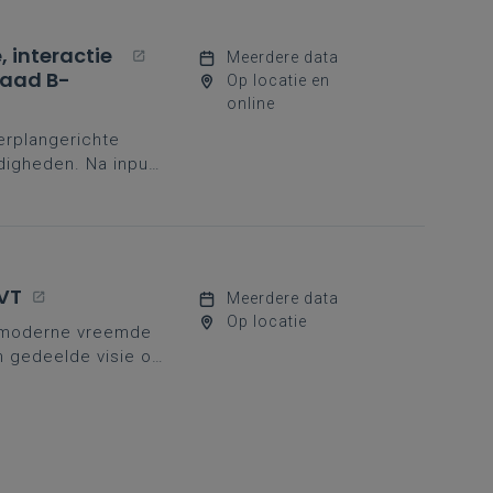
 interactie
Meerdere data
raad B-
Op locatie en
online
erplangerichte
digheden. Na input
eet mee aan de slag.
VT
Meerdere data
Op locatie
jke moderne vreemde
n gedeelde visie op
nood aan sterke