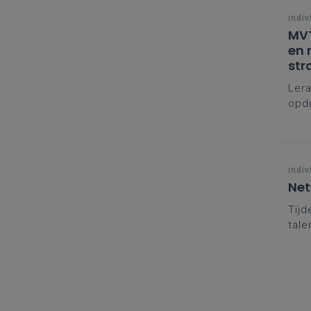
indiv
MVT
en 
str
Lera
opdr
uit 
indiv
Net
Tijd
tale
tale
vakg