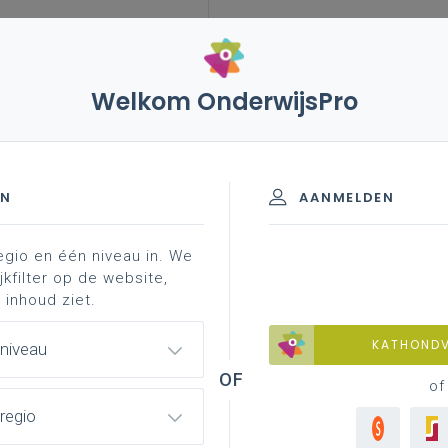
Welkom OnderwijsPro
leerplannen
vakken en leerplannen 1ste graad
nalisering
om
EN
AANMELDEN
egio en één niveau in. We
d materiaal
achtergrond
professionalisering
jkfilter op de website,
 inhoud ziet.
KATHOND
 niveau
of
regio