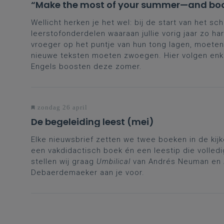
“Make the most of your summer—and boos
Wellicht herken je het wel: bij de start van het sch
leerstofonderdelen waaraan jullie vorig jaar zo 
vroeger op het puntje van hun tong lagen, moete
nieuwe teksten moeten zwoegen. Hier volgen enkel
Engels boosten deze zomer.
zondag 26 april
De begeleiding leest (mei)
Elke nieuwsbrief zetten we twee boeken in de kij
een vakdidactisch boek én een leestip die volledig
stellen wij graag
Umbilical
van Andrés Neuman en
Debaerdemaeker aan je voor.