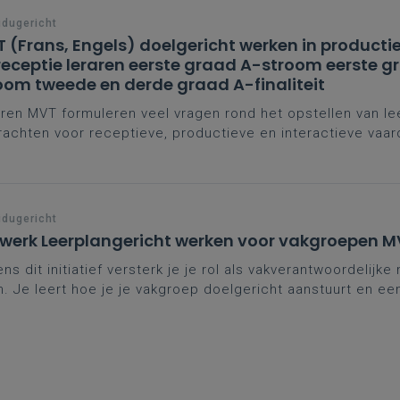
idugericht
 (Frans, Engels) doelgericht werken in productie,
receptie leraren eerste graad A-stroom eerste g
oom tweede en derde graad A-finaliteit
ren MVT formuleren veel vragen rond het opstellen van le
achten voor receptieve, productieve en interactieve vaar
de wetenschap en vanuit de leerplannen, ga je hier concr
idugericht
werk Leerplangericht werken voor vakgroepen M
ens dit initiatief versterk je je rol als vakverantwoordeli
n. Je leert hoe je je vakgroep doelgericht aanstuurt en ee
nonderwijs vertaalt naar de praktijk. Zo speel je in op de 
roepwerking en kwaliteitsvol MVT-onderwijs.