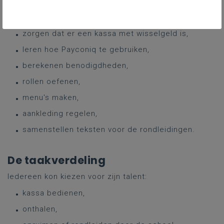
verzamelen,
prijslijsten maken,
zorgen dat er een kassa met wisselgeld is,
leren hoe Payconiq te gebruiken,
berekenen benodigdheden,
rollen oefenen,
menu's maken,
aankleding regelen,
samenstellen teksten voor de rondleidingen.
De taakverdeling
Iedereen kon kiezen voor zijn talent:
kassa bedienen,
onthalen,