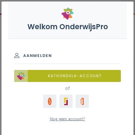
Welkom OnderwijsPro
Wiskundeonderwijs
AANMELDEN
KATHONDVLA-ACCOUNT
of
Het wafelrestaurant
Nog geen account?
Inhoudstafel