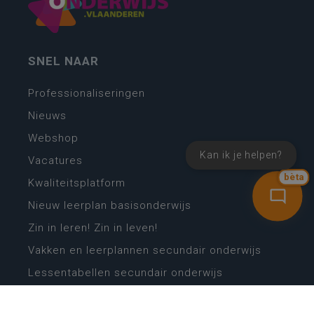
SNEL NAAR
Professionaliseringen
Nieuws
Webshop
Kan ik je helpen?
Vacatures
bèta
Kwaliteitsplatform
Nieuw leerplan basisonderwijs
Zin in leren! Zin in leven!
Vakken en leerplannen secundair onderwijs
Lessentabellen secundair onderwijs
Digitale transformatie