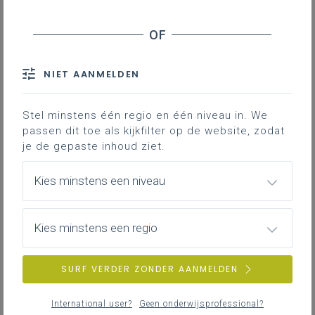
De voorbereidingen
De taakverdeling
Tot slot
NIET AANMELDEN
De grootouders van de zesdeklassers uit
basisschool
De Wingerd in Rumst
hebben
Stel minstens één regio en één niveau in. We
geluk! Ze worden door hun ondernemende
passen dit toe als kijkfilter op de website, zodat
oogappels uitgenodigd in hun pop-
je de gepaste inhoud ziet.
upwafelrestaurant. Wat een onderneming!
Kies minstens een niveau
De voorbereidingen
Kies minstens een regio
Er komt heel wat kijken bij de voorbereidingen:
posters maken,
SURF VERDER ZONDER AANMELDEN
taken verdelen en deze taken oefenen,
bestellingen die binnen zijn gekomen tellen en
International user?
Geen onderwijsprofessional?