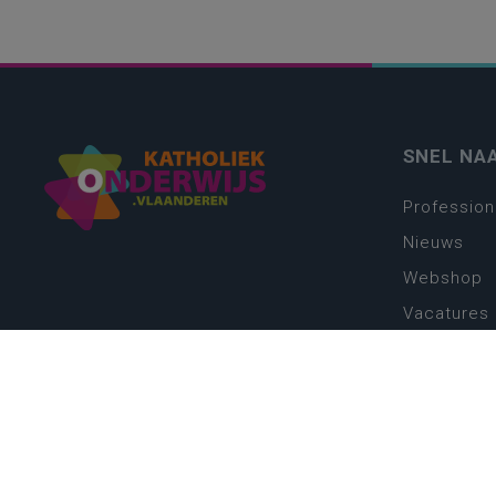
SNEL NA
Profession
Nieuws
Webshop
Vacatures
Kwaliteits
Nieuw leer
Zin in leren
Vakken en 
onderwijs