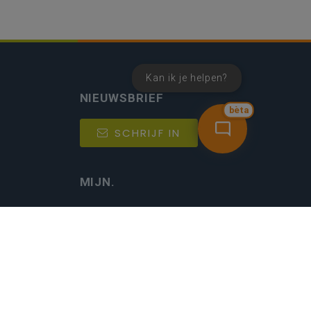
Kan ik je helpen?
NIEUWSBRIEF
bèta
SCHRIJF IN
MIJN.
Beheer
Kijkfilter