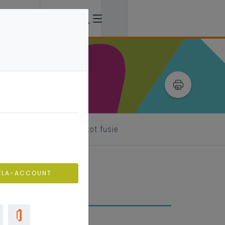
dernemen na beslissing tot fusie
VLA-ACCOUNT
arom?