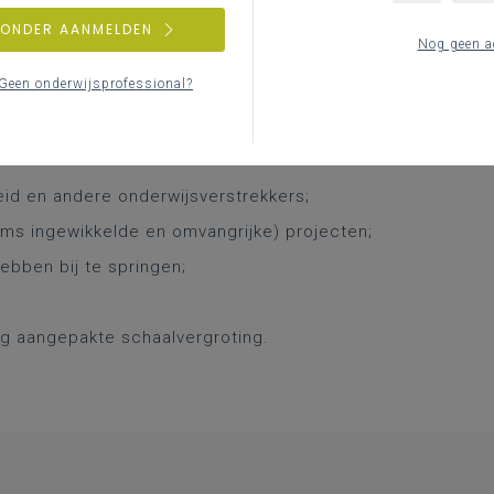
ficiënter in te zetten;
ZONDER AANMELDEN
Nog geen a
en competenties optimaal ingezet worden;
Geen onderwijsprofessional?
id en andere onderwijsverstrekkers;
ms ingewikkelde en omvangrijke) projecten;
ebben bij te springen;
g aangepakte schaalvergroting.