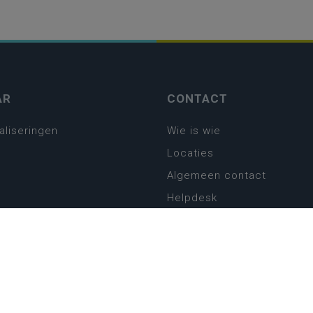
AR
CONTACT
aliseringen
Wie is wie
Locaties
Algemeen contact
Helpdesk
platform
plan basisonderwijs
! Zin in leven!
leerplannen secundair