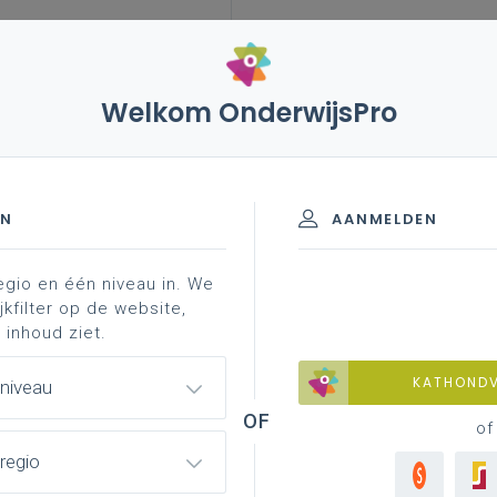
Welkom OnderwijsPro
fusieprocessen
waarom?
EN
AANMELDEN
egio en één niveau in. We
slissing
stap 2: voorbereiding fusie
stap 3: te on
jkfilter op de website,
 inhoud ziet.
KATHOND
 niveau
of
 omdat je ervan uitgaat dat de fusie
regio
Wa