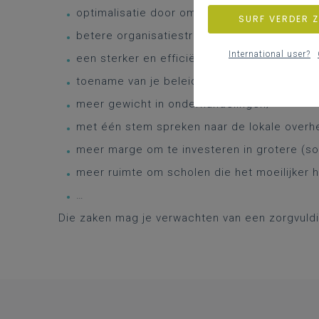
optimalisatie door omkadering en middelen ef
SURF VERDER 
betere organisatiestructuur waar talenten 
International user?
een sterker en efficiënter bestuur;
toename van je beleidsvoerend vermogen;
meer gewicht in onderhandelingen;
met één stem spreken naar de lokale overhe
meer marge om te investeren in grotere (so
meer ruimte om scholen die het moeilijker h
…
Die zaken mag je verwachten van een zorgvuldi