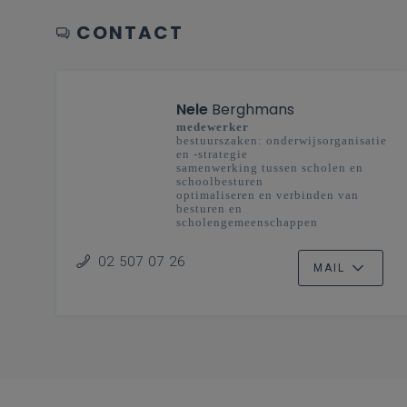
CONTACT
Nele
Berghmans
medewerker
bestuurszaken: onderwijsorganisatie
en -strategie
samenwerking tussen scholen en
schoolbesturen
optimaliseren en verbinden van
besturen en
scholengemeenschappen
onderwijsplanning
02 507 07 26
MAIL