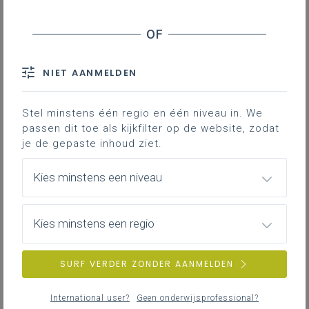
revisorale controle
Analyse van de fiscale situatie
Analyse van de boekhoudpakketten en de
boekhoudafdeling van de fuserende
NIET AANMELDEN
schoolbesturen
Analyse van de inkomsten
Stel minstens één regio en één niveau in. We
Analyse van de uitgaven
passen dit toe als kijkfilter op de website, zodat
Keuze van de juridische fusiemethode
je de gepaste inhoud ziet.
Kies minstens een niveau
Contact
Kies minstens een regio
Overdracht van contracten
in het kader van een fusie
SURF VERDER ZONDER AANMELDEN
Wat verstaan we onder contracten?
International user?
Geen onderwijsprofessional?