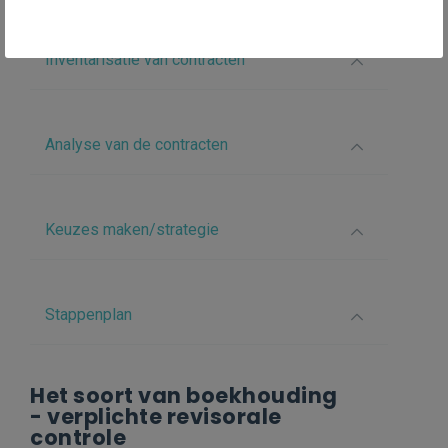
Inventarisatie van contracten
Analyse van de contracten
Keuzes maken/strategie
Stappenplan
Het soort van boekhouding
- verplichte revisorale
controle