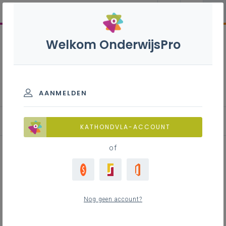
Welkom OnderwijsPro
Financieel beleid bij fusie of
splitsing
AANMELDEN
Omvang en activiteiten van de inbrengende en verkrijgend
KATHONDVLA-ACCOUNT
of
Inhoudstafel
Overdracht van contracten in het kader van
Nog geen account?
een fusie
Het soort van boekhouding - verplichte