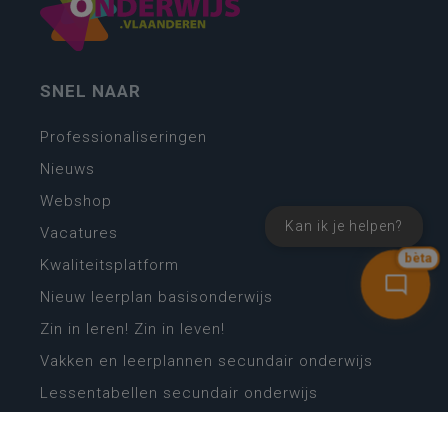
SNEL NAAR
Professionaliseringen
Nieuws
Webshop
Kan ik je helpen?
Vacatures
bèta
Kwaliteitsplatform
Nieuw leerplan basisonderwijs
Zin in leren! Zin in leven!
Vakken en leerplannen secundair onderwijs
Lessentabellen secundair onderwijs
Digitale transformatie