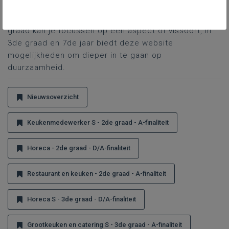
Je kan aan de hand van een gerichte opdracht
leerlingen deze website laten verkennen. In een 2de
graad kan je focussen op één aspect of vissoort, in
3de graad en 7de jaar biedt deze website
mogelijkheden om dieper in te gaan op
duurzaamheid.
Nieuwsoverzicht
Keukenmedewerker S - 2de graad - A-finaliteit
Horeca - 2de graad - D/A-finaliteit
Restaurant en keuken - 2de graad - A-finaliteit
Horeca S - 3de graad - D/A-finaliteit
Grootkeuken en catering S - 3de graad - A-finaliteit