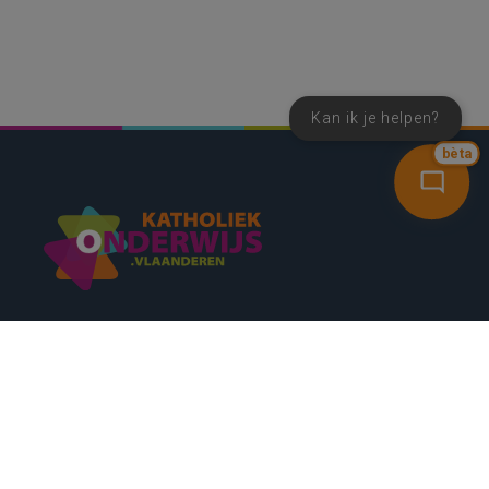
Kan ik je helpen?
bèta
SNEL NAAR
CONTACT
NIEUWSBRIEF