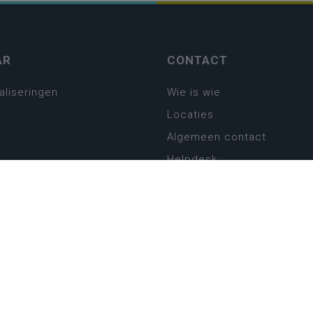
AR
CONTACT
aliseringen
Wie is wie
Locaties
Algemeen contact
Helpdesk
platform
plan basisonderwijs
! Zin in leven!
leerplannen secundair
llen secundair onderwijs
ansformatie