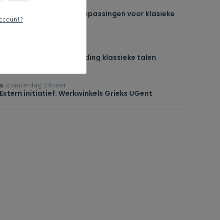
vrijdag 29 mei
Leerfiches: concrete toepassingen voor klasieke
ccount?
talen (reeks 2)
donderdag 28 mei
Woordje van de begeleiding klassieke talen
donderdag 28 mei
Extern initiatief: Werkwinkels Grieks UGent