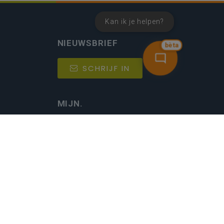
Kan ik je helpen?
NIEUWSBRIEF
bèta
SCHRIJF IN
MIJN.
Beheer
Kijkfilter