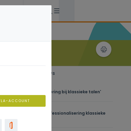
Recent verwant nieuws
dinsdag 02 juni
Podcastreeks 'Actualisering bij klassieke talen'
VLA-ACCOUNT
maandag 01 juni
Behoeftebevraging professionalisering klassieke
talen