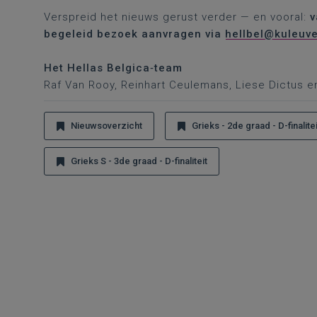
Verspreid het nieuws gerust verder — en vooral:
v
begeleid bezoek aanvragen via
hellbel@kuleuv
Het Hellas Belgica‑team
Raf Van Rooy, Reinhart Ceulemans, Liese Dictus en
Nieuwsoverzicht
Grieks - 2de graad - D-finalitei
Grieks S - 3de graad - D-finaliteit