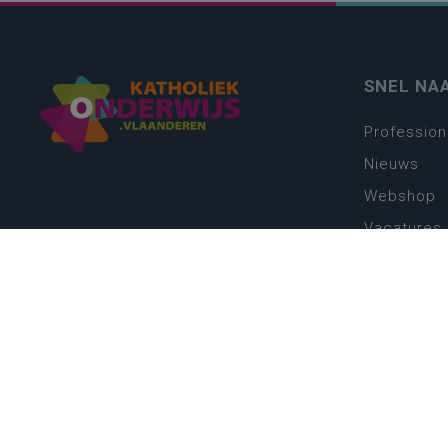
SNEL NA
Profession
Nieuws
Webshop
Vacatures
Kwaliteits
Nieuw leer
Zin in leren
Vakken en 
onderwijs
Lessentabe
Digitale tr