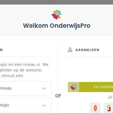
Welkom OnderwijsPro
ier'
EN
AANMELDEN
egio en één niveau in. We
jkfilter op de website,
as was hier'
 inhoud ziet.
KATHOND
 niveau
of
regio