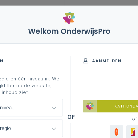
Welkom OnderwijsPro
beidsovereenkomsten
EN
AANMELDEN
egio en één niveau in. We
nkomsten
jkfilter op de website,
 inhoud ziet.
 werknemer per arbeidsovereenkomst? En
KATHOND
 niveau
pt? Guidea verzamelt alle info in een
of
regio