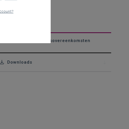
ccount?
Eerste hulp bij arbeidsovereenkomsten
Downloads