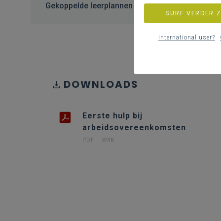
Gekoppelde leerplannen
SURF VERDER 
International user?
DOWNLOADS
Eerste hulp bij
arbeidsovereenkomsten
PDF
3MB