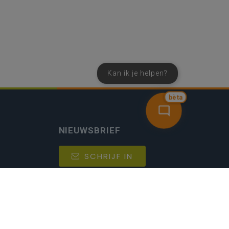
Kan ik je helpen?
bèta
NIEUWSBRIEF
SCHRIJF IN
MIJN.
Beheer