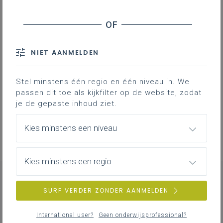
Basisinformatie
Basisinformatie over het leerplan
NIET AANMELDEN
Stel minstens één regio en één niveau in. We
Inspirerend materiaal
passen dit toe als kijkfilter op de website, zodat
Didactische tips, ondersteunende documenten,
je de gepaste inhoud ziet.
duiding bij leerinhouden …
Kies minstens een niveau
Kies minstens een regio
SURF VERDER ZONDER AANMELDEN
NIEUWS
ALLE NIEUWS
International user?
Geen onderwijsprofessional?