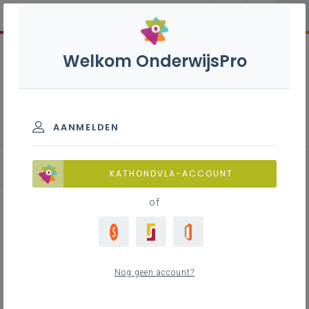
Welkom OnderwijsPro
Lichamelijke opvoeding -
1ste, 2de en 3de graad
AANMELDEN
KATHONDVLA-ACCOUNT
of
Een voorbeeld van een
leerplangericht jaarplan LO
Nog geen account?
(inspiratiebron)