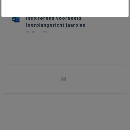
Inspirerend voorbeeld
leerplangericht jaarplan
WORD
52KB