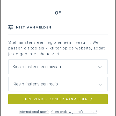
Inhoudstafel
NIET AANMELDEN
Downloads
Stel minstens één regio en één niveau in. We
Dit document kan je helpen om een
passen dit toe als kijkfilter op de website, zodat
leerplangericht jaarplan te maken voor
je de gepaste inhoud ziet.
het vak lichamelijke opvoeding.
Kies minstens een niveau
Gekoppelde leerplannen
Kies minstens een regio
SURF VERDER ZONDER AANMELDEN
International user?
Geen onderwijsprofessional?
DOWNLOADS