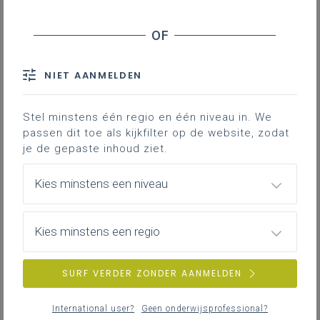
Coherentie als kernprincipe
Domeinen
Lichamelijke opvoeding en motoriek
evalueren
NIET AANMELDEN
Materiële vereisten
Slot
Stel minstens één regio en één niveau in. We
passen dit toe als kijkfilter op de website, zodat
Referenties
je de gepaste inhoud ziet.
Downloads
Kies minstens een niveau
Contact
Kies minstens een regio
Inleiding
SURF VERDER ZONDER AANMELDEN
Lichamelijke opvoeding en motoriek is een
International user?
Geen onderwijsprofessional?
discipline voor alle leerlingen, ongeacht hun