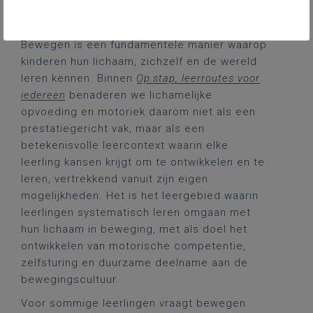
motorische mogelijkheden,
ontwikkelingsniveau of ondersteuningsnoden.
Bewegen is een fundamentele manier waarop
kinderen hun lichaam, zichzelf en de wereld
leren kennen. Binnen
Op.stap, leerroutes voor
iedereen
benaderen we lichamelijke
opvoeding en motoriek daarom niet als een
prestatiegericht vak, maar als een
betekenisvolle leercontext waarin elke
leerling kansen krijgt om te ontwikkelen en te
leren, vertrekkend vanuit zijn eigen
mogelijkheden. Het is het leergebied waarin
leerlingen systematisch leren omgaan met
hun lichaam in beweging, met als doel het
ontwikkelen van motorische competentie,
zelfsturing en duurzame deelname aan de
bewegingscultuur.
Voor sommige leerlingen vraagt bewegen