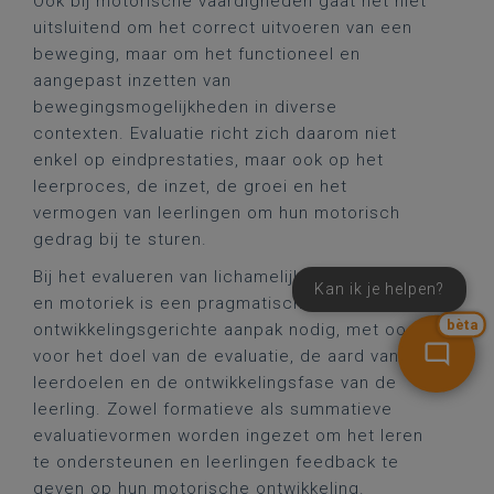
Ook bij motorische vaardigheden gaat het niet
uitsluitend om het correct uitvoeren van een
beweging, maar om het functioneel en
aangepast inzetten van
bewegingsmogelijkheden in diverse
contexten. Evaluatie richt zich daarom niet
enkel op eindprestaties, maar ook op het
leerproces, de inzet, de groei en het
vermogen van leerlingen om hun motorisch
gedrag bij te sturen.
Bij het evalueren van lichamelijke opvoeding
Kan ik je helpen?
en motoriek is een pragmatische en
bèta
ontwikkelingsgerichte aanpak nodig, met oog
voor het doel van de evaluatie, de aard van de
leerdoelen en de ontwikkelingsfase van de
leerling. Zowel formatieve als summatieve
evaluatievormen worden ingezet om het leren
te ondersteunen en leerlingen feedback te
geven op hun motorische ontwikkeling.