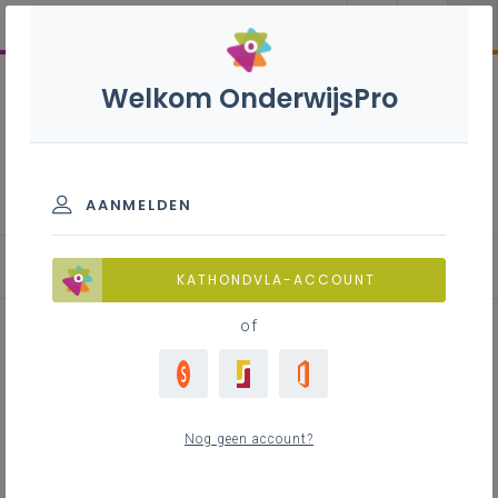
Welkom OnderwijsPro
Lichamelijke opvoeding en
motoriek
AANMELDEN
Visie
KATHONDVLA-ACCOUNT
of
Inhoudstafel
Inleiding
Nog geen account?
Hoger doel van de discipline
Kennisrijk bewegingsonderwijs