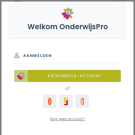
Filter
wis alle
ZOEK TOT 12 MAANDEN TERUG
Welkom OnderwijsPro
Lichamelijke opvoeding en motoriek
AANMELDEN
TOON RESULTATEN
KATHONDVLA-ACCOUNT
Nieuws
of
3
nieuwste
Nog geen account?