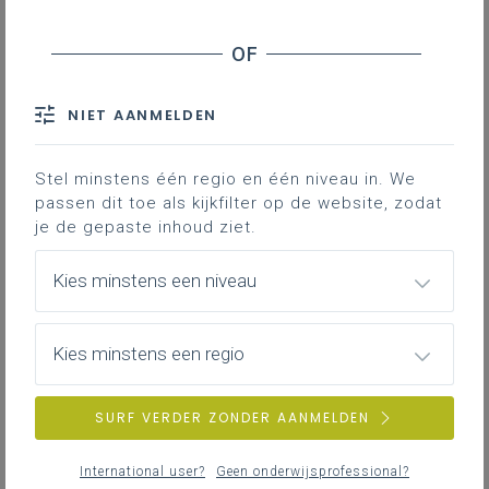
NIET AANMELDEN
Stel minstens één regio en één niveau in. We
passen dit toe als kijkfilter op de website, zodat
je de gepaste inhoud ziet.
Kies minstens een niveau
Kies minstens een regio
maandag 13 april 2026
Dag van de beweging - regio Antwerpen
SURF VERDER ZONDER AANMELDEN
International user?
Geen onderwijsprofessional?