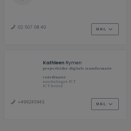
02 507 08 40
MAIL
Kathleen
Rymen
projectleider digitale transformatie
coördinator
nascholingen ICT
ICT-beleid
secundair onderwijs
+499245943
MAIL