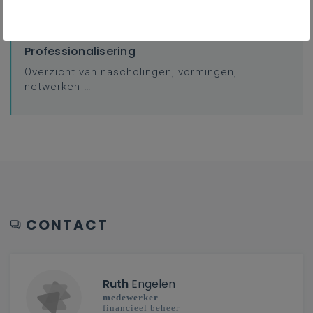
Professionalisering
Overzicht van nascholingen, vormingen,
netwerken …
CONTACT
Ruth
Engelen
medewerker
financieel beheer