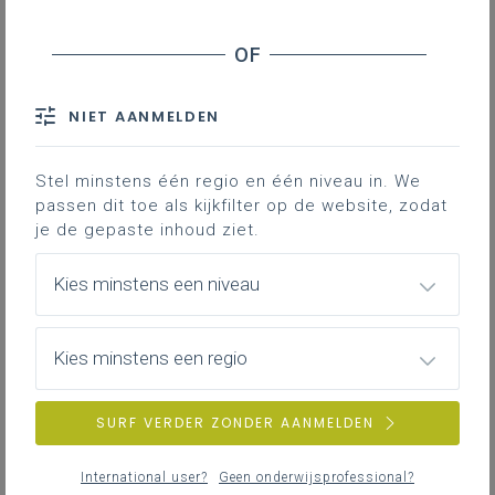
ICT-beleidsplan
NIET AANMELDEN
Stel minstens één regio en één niveau in. We
Digiplan-middelen
passen dit toe als kijkfilter op de website, zodat
je de gepaste inhoud ziet.
Kies minstens een niveau
Kosten van ICT-middelen aanrekenen aan
ouders
Kies minstens een regio
SURF VERDER ZONDER AANMELDEN
Belangrijke oorzaken van rechtsonzekerheid
International user?
Geen onderwijsprofessional?