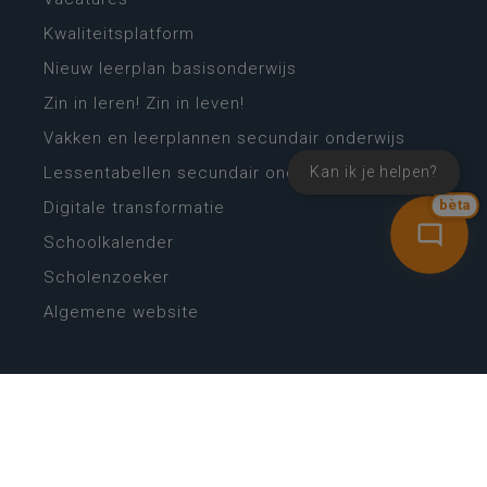
Kwaliteitsplatform
Nieuw leerplan basisonderwijs
Zin in leren! Zin in leven!
Vakken en leerplannen secundair onderwijs
Kan ik je helpen?
Lessentabellen secundair onderwijs
Digitale transformatie
bèta
Schoolkalender
Scholenzoeker
Algemene website
CONTACT
Wie is wie
Locaties