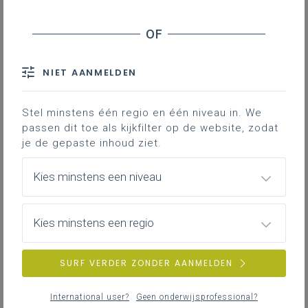
Welke sanctie riskeer je als je geen OCSG opricht?
Welke rol speelt het OCSG bij een wijziging aan
een scholengemeenschap?
Samenstelling
NIET AANMELDEN
Werking
Bevoegdheden
Stel minstens één regio en één niveau in. We
passen dit toe als kijkfilter op de website, zodat
Rechten en plichten van de
je de gepaste inhoud ziet.
personeelsvertegenwoordigers
Kies minstens een niveau
Moet je een OCSG oprichten? Hoe is
het OCSG samengesteld? Waarvoor
is het OCSG bevoegd? Welke
Kies minstens een regio
rechten/plichten hebben de
vertegenwoordigers?
SURF VERDER ZONDER AANMELDEN
Oprichting
International user?
Geen onderwijsprofessional?