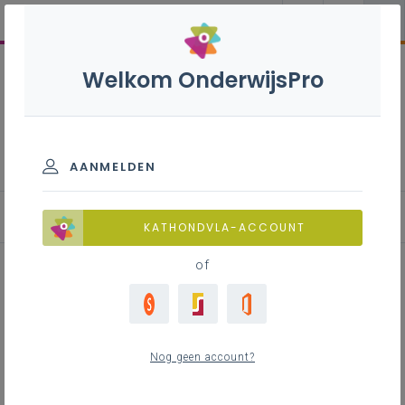
Welkom OnderwijsPro
Onderhandelingscomité van de
scholengemeenschap (OCSG)
AANMELDEN
Basisonderwijs: netoverschrijdende scholengemeenscha
KATHONDVLA-ACCOUNT
of
Inhoudstafel
Oprichting
Nog geen account?
Is de oprichting van een OCSG verplicht?
Verwante vragen