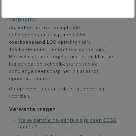
Is de oprichting van een OCSG
verplicht?
Ja
, iedere netoverschrijdende
scholengemeenschap moet
één
overkoepelend LOC
oprichten (art.
125duodetricies Decreet basisonderwijs).
Hoewel niet in de regelgeving bepaald, is het
logisch dat de schoolbesturen van de
scholengemeenschap het initiatief tot
oprichting nemen.
Op die regel is geen enkele uitzondering
voorzien.
Verwante vragen
Welke sanctie riskeer je als je geen OCSG
opricht?