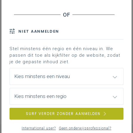
Wat is het project 'onderwijskwaliteit en data'?
NIET AANMELDEN
Blog
Laat je inspireren om mee te bouwen aan
kwaliteit.
Stel minstens één regio en één niveau in. We
passen dit toe als kijkfilter op de website, zodat
je de gepaste inhoud ziet.
Kies minstens een niveau
Professionalisering
Overzicht van nascholingen, vormingen,
netwerken …
Kies minstens een regio
SURF VERDER ZONDER AANMELDEN
International user?
Geen onderwijsprofessional?