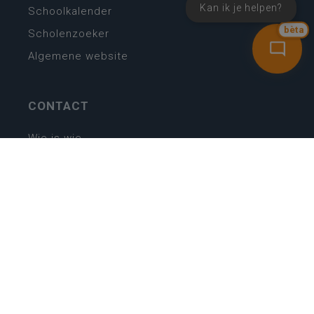
Kan ik je helpen?
Schoolkalender
bèta
Scholenzoeker
Algemene website
CONTACT
Wie is wie
Locaties
Algemeen contact
Helpdesk
NIEUWSBRIEF
SCHRIJF IN