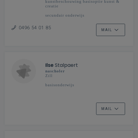
kunstbeschouwing basisoptie kunst &
creatie
secundair onderwijs
Antwerpen, Limburg, Mechelen-Brussel
(Oost)
0496 54 01 85
MAIL
Ilse
Stalpaert
nascholer
Zill
basisonderwijs
MAIL