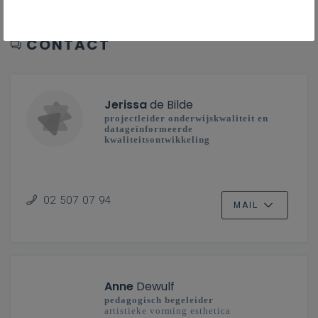
CONTACT
Jerissa
de Bilde
projectleider onderwijskwaliteit en
datageïnformeerde
kwaliteitsontwikkeling
02 507 07 94
MAIL
Anne
Dewulf
pedagogisch begeleider
artistieke vorming esthetica