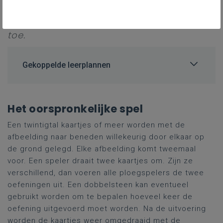
gezelschapsspellen tot bewegingsspelen.
Memory leent zich daar heel gemakkelijk
toe.
Gekoppelde leerplannen
Het oorspronkelijke spel
Een twintigtal kaartjes of meer worden met de
afbeelding naar beneden willekeurig door elkaar op
de grond gelegd. Elke afbeelding komt tweemaal
voor. Een speler draait twee kaartjes om. Zijn ze
verschillend, dan voeren alle ploegspelers de twee
oefeningen uit. Een dobbelsteen kan eventueel
gebruikt worden om te bepalen hoeveel keer de
oefening uitgevoerd moet worden. Na de uitvoering
worden de kaartjes weer omgedraaid met de