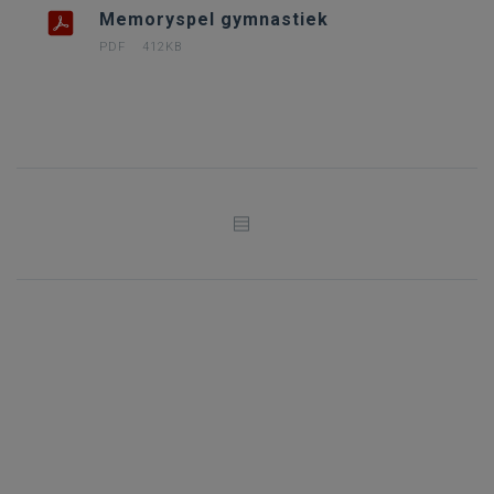
Memoryspel gymnastiek
PDF
412KB