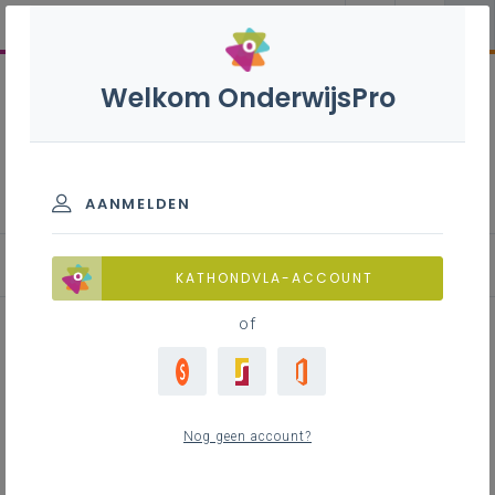
Welkom OnderwijsPro
Lichamelijke opvoeding -
1ste, 2de en 3de graad
AANMELDEN
KATHONDVLA-ACCOUNT
of
Bewegingsspel memory in
gymnastiek
Nog geen account?