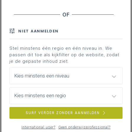
Inhoudstafel
Het oorspronkelijke spel
Memory in de turnzaal
Materialen
NIET AANMELDEN
Organisatie
Stel minstens één regio en één niveau in. We
passen dit toe als kijkfilter op de website, zodat
Downloads
je de gepaste inhoud ziet.
In lichamelijke opvoeding spreekt men van
Kies minstens een niveau
aanleren, inoefenen, kampen, spelen …
Soms komen ook mengvormen voor. Zo
Kies minstens een regio
kan je spelend leren, spelend inoefenen of
kampend spelen. Een dankbare methodiek
SURF VERDER ZONDER AANMELDEN
om het spelelement ook binnen te
brengen in het bewegingsdomein
International user?
Geen onderwijsprofessional?
gymnastiek is het ombouwen van