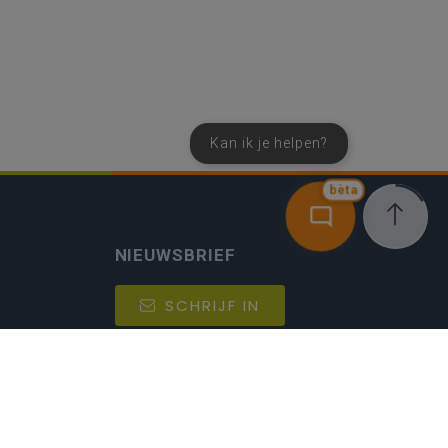
Kan ik je helpen?
bèta
NIEUWSBRIEF
SCHRIJF IN
MIJN.
Beheer