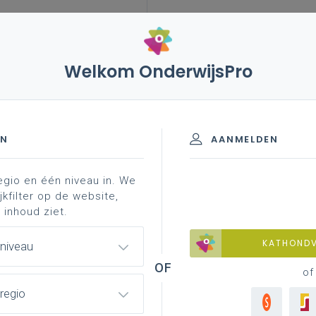
Welkom OnderwijsPro
arbeidsreglement
nieuws
EN
AANMELDEN
wassenenonderwijs
onderwijsinternaten
afsprake
egio en één niveau in. We
jkfilter op de website,
 inhoud ziet.
KATHOND
 niveau
of
regio