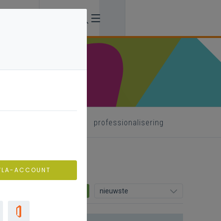
nkader deconnectie
professionalisering
VLA-ACCOUNT
0
nieuwste