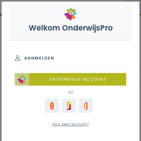
Welkom OnderwijsPro
Preventief onderhoud
machines en installaties S
- 3de graad - A-finaliteit
AANMELDEN
KATHONDVLA-ACCOUNT
of
Algemene duiding bij
leerplannen A-fin
Nog geen account?