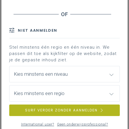
Inhoudstafel
Opnames met duiding situering, structuur, opbouw,
studietraject, krachtlijnen, ...
NIET AANMELDEN
Algemene duiding bij de toelichting van
de leerplannen
Stel minstens één regio en één niveau in. We
passen dit toe als kijkfilter op de website, zodat
je de gepaste inhoud ziet.
Gekoppelde leerplannen
Kies minstens een niveau
Opnames met duiding situering,
structuur, opbouw, studietraject,
Kies minstens een regio
krachtlijnen, ...
SURF VERDER ZONDER AANMELDEN
Hier staat ingevoegde content uit een social
media netwerk dat cookies wil schrijven of
International user?
Geen onderwijsprofessional?
uitlezen. Je hebt hiervoor geen toestemming