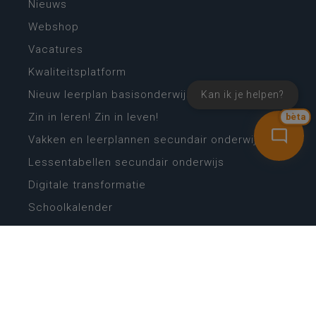
Nieuws
Webshop
Vacatures
Kwaliteitsplatform
Nieuw leerplan basisonderwijs
Kan ik je helpen?
Zin in leren! Zin in leven!
bèta
Vakken en leerplannen secundair onderwijs
Lessentabellen secundair onderwijs
Digitale transformatie
Schoolkalender
Scholenzoeker
Algemene website
CONTACT