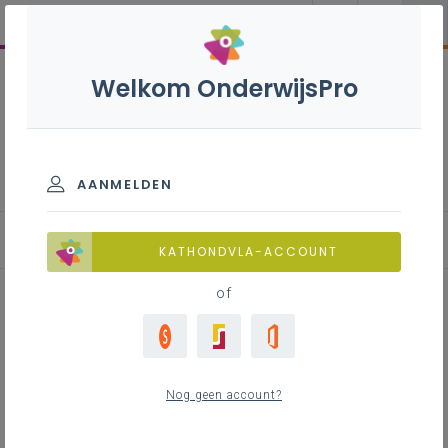
Welkom OnderwijsPro
Kinderbegeleider - 7de
leerjaar
AANMELDEN
KATHONDVLA-ACCOUNT
of
Voorstelling van het leerplan
kinderbegeleider
Nog geen account?