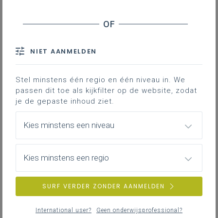
Inhoudstafel
Visie van het leerplan
Inhoud van het leerplan
Hoe lees ik het leerplan en de leerplandoelen?
NIET AANMELDEN
Toelichting bij de doelen Pedagogisch handelen LPD
13-17
Stel minstens één regio en één niveau in. We
Toelichting bij de doelen Pedagogisch handelen LPD
passen dit toe als kijkfilter op de website, zodat
18-23
je de gepaste inhoud ziet.
Kies minstens een niveau
Volgende filmpjes vertellen je meer over
de visie en de inhoud van het leerplan en
over hoe je de leerplandoelen leest.
Kies minstens een regio
Gekoppelde leerplannen
SURF VERDER ZONDER AANMELDEN
International user?
Geen onderwijsprofessional?