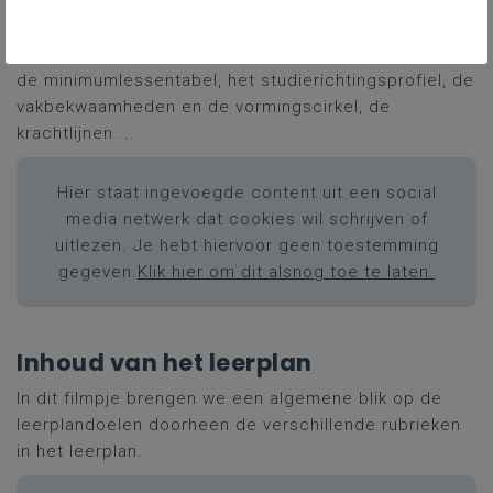
Visie van het leerplan
In dit filmpje brengen we info over de visie, de matrix,
de minimumlessentabel, het studierichtingsprofiel, de
vakbekwaamheden en de vormingscirkel, de
krachtlijnen ...
Hier staat ingevoegde content uit een social
media netwerk dat cookies wil schrijven of
uitlezen. Je hebt hiervoor geen toestemming
gegeven.
Klik hier om dit alsnog toe te laten.
Inhoud van het leerplan
In dit filmpje brengen we een algemene blik op de
leerplandoelen doorheen de verschillende rubrieken
in het leerplan.