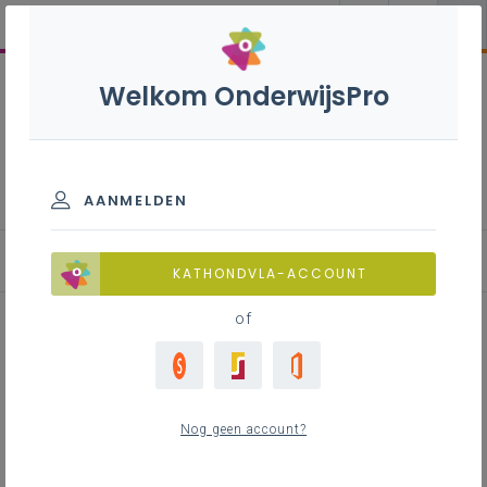
Welkom OnderwijsPro
Visie op leiderschap
AANMELDEN
Visie op leiderschap
KATHONDVLA-ACCOUNT
of
Inhoudstafel
Nog geen account?
Contact