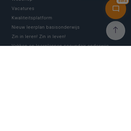
bèta
Vacatures
Kwaliteitsplatform
Nieuw leerplan basisonderwijs
Zin in leren! Zin in leven!
Vakken en leerplannen secundair onderwijs
Lessentabellen secundair onderwijs
Digitale transformatie
Schoolkalender
Scholenzoeker
Algemene website
CONTACT
Wie is wie