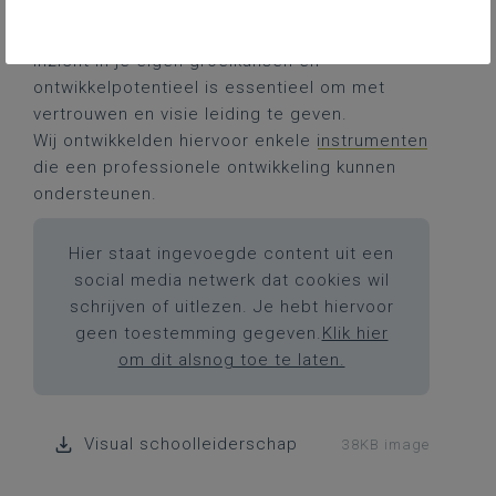
is het belangrijkste instrument dat een
schoolleider kan inzetten: zichzelf.
Inzicht in je eigen groeikansen en
ontwikkelpotentieel is essentieel om met
vertrouwen en visie leiding te geven.
Wij ontwikkelden hiervoor enkele
instrumenten
die een professionele ontwikkeling kunnen
ondersteunen.
Hier staat ingevoegde content uit een
social media netwerk dat cookies wil
schrijven of uitlezen. Je hebt hiervoor
geen toestemming gegeven.
Klik hier
om dit alsnog toe te laten.
Visual schoolleiderschap
38KB image