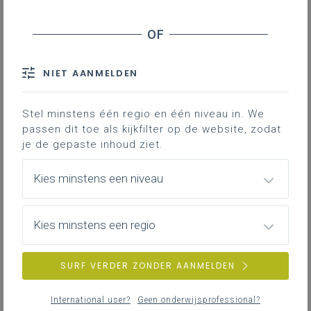
De
visual op schoolleiderschap
belicht
NIET AANMELDEN
dialogaal, gedeeld en onderwijskundig
leiderschap
Stel minstens één regio en één niveau in. We
de vijf leiderschapspraktijken waaraan
passen dit toe als kijkfilter op de website, zodat
leiders vanuit hun persoonlijke kwaliteiten
je de gepaste inhoud ziet.
sturing geven om de toekomst van hun
school vorm te geven
Kies minstens een niveau
Kies minstens een regio
SURF VERDER ZONDER AANMELDEN
In een steeds veranderende onderwijscontext
International user?
Geen onderwijsprofessional?