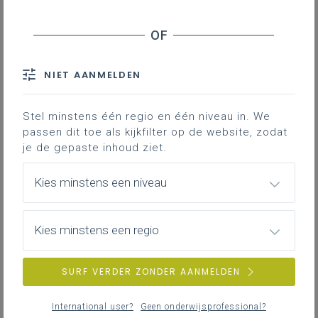
Stage en werkplekleren
Laatste minuut risicoanalyse (LMRA)
Het starten van een praktische opdracht wordt bij
Veiligheid
voorkeur voorafgegaan door een LMRA. Deze kan
heel
informeel
(zonder bijgaande documenten)
of in bepaalde gevallen met een bijgaand
NIET AANMELDEN
document
als hulp.
ZOEKEN
VEILIGHEID
LEERPLANDUIDING
Stel minstens één regio en één niveau in. We
MEER INSPIRATIE OVER LEERPLANNEN HEEN
passen dit toe als kijkfilter op de website, zodat
je de gepaste inhoud ziet.
Kies minstens een niveau
Effectieve didactiek, lessen met
effect binnen het STEM-domein
Verken op deze leerplanpagina hoe je in jouw
Kies minstens een regio
STEM-lessen meer effect kunt generen bij de
leerlingen.
SURF VERDER ZONDER AANMELDEN
DIFFERENTIËREN
BLENDED LEREN
International user?
Geen onderwijsprofessional?