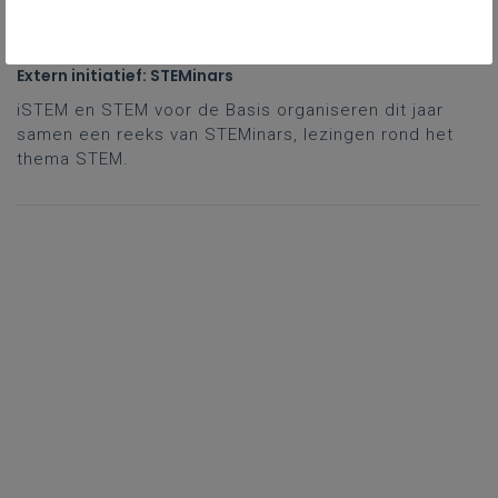
vrijdag 13 februari
Extern initiatief: STEMinars
iSTEM en STEM voor de Basis organiseren dit jaar
samen een reeks van STEMinars, lezingen rond het
thema STEM.