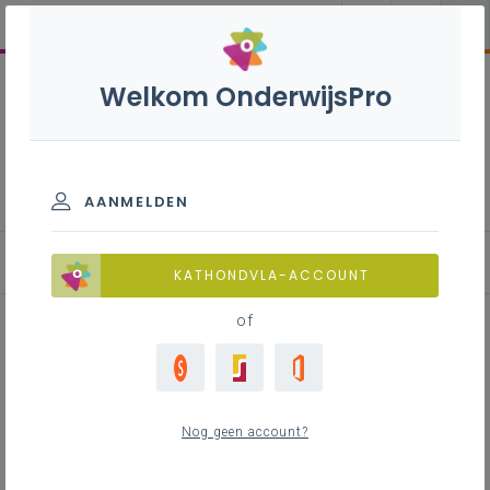
Welkom OnderwijsPro
Restauratievakman
metselwerk - 7de leerjaar
AANMELDEN
Achtergrond
KATHONDVLA-ACCOUNT
of
Achtergrond
Nog geen account?