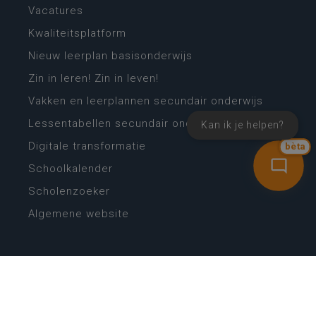
Vacatures
Kwaliteitsplatform
Nieuw leerplan basisonderwijs
Zin in leren! Zin in leven!
Vakken en leerplannen secundair onderwijs
Lessentabellen secundair onderwijs
Kan ik je helpen?
Digitale transformatie
bèta
Schoolkalender
Scholenzoeker
Algemene website
CONTACT
Wie is wie