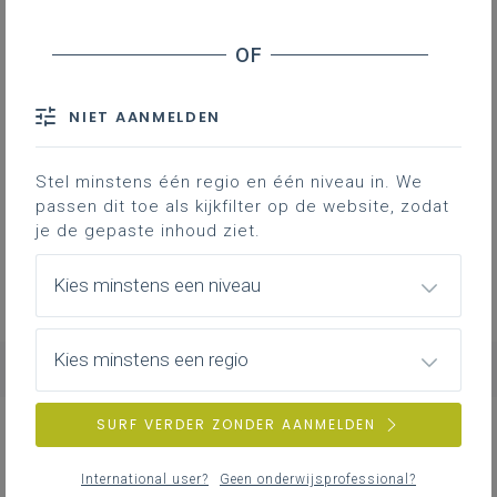
Geen zoekresultaten
NIET AANMELDEN
Er komen geen items overeen met jouw
Stel minstens één regio en één niveau in. We
zoekcriteria.
passen dit toe als kijkfilter op de website, zodat
Probeer een andere zoekopdracht.
je de gepaste inhoud ziet.
Kies minstens een niveau
Kies minstens een regio
SURF VERDER ZONDER AANMELDEN
NIEUWS
ALLE NIEUWS
International user?
Geen onderwijsprofessional?