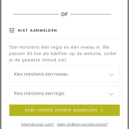
Werkplekleren in de studierichting Print
en Sign operator
Je vindt hier adviezen en documenten die je
ondersteunen bij het organiseren en begeleiden
van werkplekleren in de studierichting Print en
NIET AANMELDEN
Sign operator.
Stel minstens één regio en één niveau in. We
passen dit toe als kijkfilter op de website, zodat
je de gepaste inhoud ziet.
Opleidingsplan Print en Sign Operator
duaal
Kies minstens een niveau
Hier kun je het inspirerend startdocument van het
opleidingsplan Print en Sign Operator duaal
vinden.
Kies minstens een regio
SURF VERDER ZONDER AANMELDEN
International user?
Geen onderwijsprofessional?