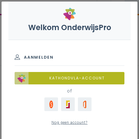
Welkom OnderwijsPro
Paardenhouder - 7de
leerjaar
AANMELDEN
Achtergrond
KATHONDVLA-ACCOUNT
of
Achtergrond
Nog geen account?