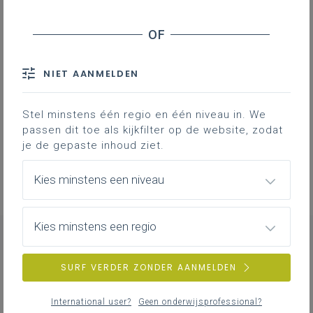
Geen zoekresultaten
NIET AANMELDEN
Er komen geen items overeen met jouw
Stel minstens één regio en één niveau in. We
zoekcriteria.
passen dit toe als kijkfilter op de website, zodat
Probeer een andere zoekopdracht.
je de gepaste inhoud ziet.
Kies minstens een niveau
Kies minstens een regio
SURF VERDER ZONDER AANMELDEN
NIEUWS
ALLE NIEUWS
International user?
Geen onderwijsprofessional?