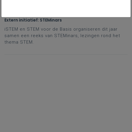
vrijdag 13 februari
Extern initiatief: STEMinars
iSTEM en STEM voor de Basis organiseren dit jaar
samen een reeks van STEMinars, lezingen rond het
thema STEM.