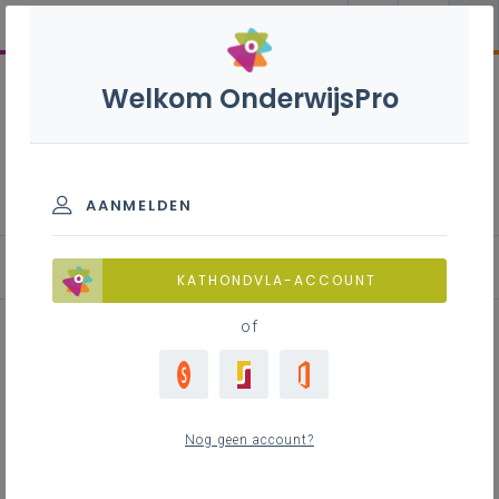
Welkom OnderwijsPro
Meubelstoffeerder - 7de
leerjaar
AANMELDEN
Achtergrond
KATHONDVLA-ACCOUNT
of
Achtergrond
Nog geen account?