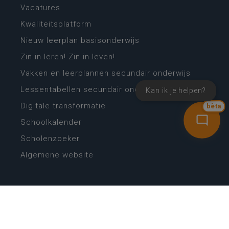
Vacatures
Kwaliteitsplatform
Nieuw leerplan basisonderwijs
Zin in leren! Zin in leven!
Vakken en leerplannen secundair onderwijs
Lessentabellen secundair onderwijs
Kan ik je helpen?
Digitale transformatie
bèta
Schoolkalender
Scholenzoeker
Algemene website
CONTACT
Wie is wie