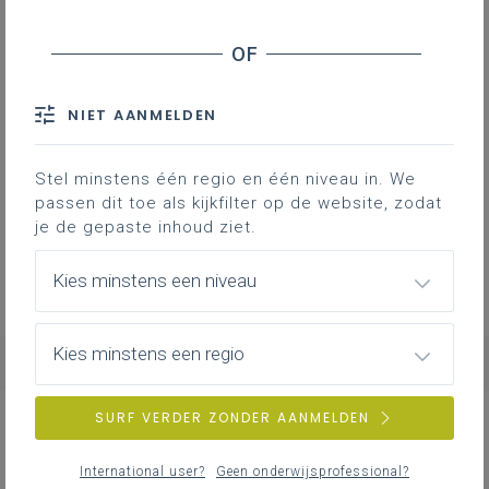
Geen zoekresultaten
NIET AANMELDEN
Er komen geen items overeen met jouw
Stel minstens één regio en één niveau in. We
zoekcriteria.
passen dit toe als kijkfilter op de website, zodat
Probeer een andere zoekopdracht.
je de gepaste inhoud ziet.
Kies minstens een niveau
Kies minstens een regio
SURF VERDER ZONDER AANMELDEN
NIEUWS
ALLE NIEUWS
International user?
Geen onderwijsprofessional?