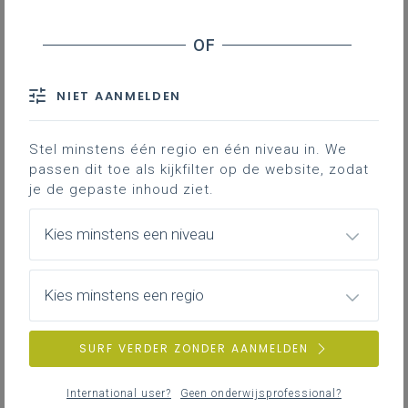
Werkplekleren in de studierichting
Logistiek assistent magazijn
Je vindt hier adviezen en documenten die je
ondersteunen bij het organiseren en begeleiden
van werkplekleren in de studierichting Logistiek
NIET AANMELDEN
assistent magazijn.
Stel minstens één regio en één niveau in. We
passen dit toe als kijkfilter op de website, zodat
je de gepaste inhoud ziet.
Voorstelling van het leerplan Logistiek
assistent magazijn
Kies minstens een niveau
Volgende filmpjes vertellen je meer over de visie en
inhoudelijke klemtonen van het leerplan Logistiek
assistent magazijn. Daarnaast belichten we enkele
Kies minstens een regio
aandachtspunten bij de realisatie van dit leerplan.
LEERPLANDUIDING
SURF VERDER ZONDER AANMELDEN
International user?
Geen onderwijsprofessional?