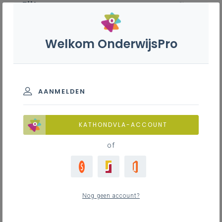
Filter
wis filter
ZOEKEN
Welkom OnderwijsPro
Logistiek assistent magazijn -
7de leerjaar
BASISINFORMATIE
AANMELDEN
Leerplanduiding
Basisinformatie
KATHONDVLA-ACCOUNT
of
Basisinformatie
ZOEKEN
3
nieuwste
Nog geen account?