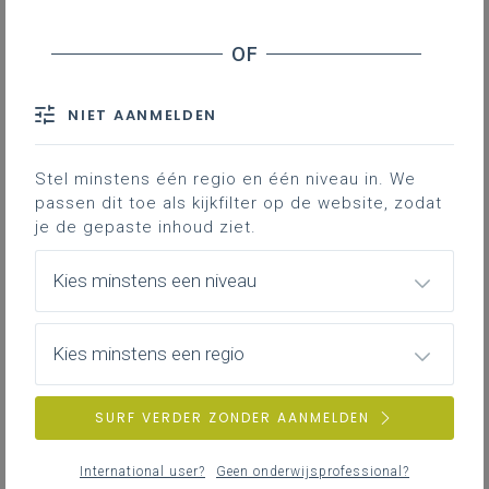
Basisinformatie
Basisinformatie over het leerplan
NIET AANMELDEN
Stel minstens één regio en één niveau in. We
Inspirerend materiaal
passen dit toe als kijkfilter op de website, zodat
Didactische tips ondersteunende documenten,
je de gepaste inhoud ziet.
duiding bij leerinhouden
Kies minstens een niveau
Achtergrond
Kies minstens een regio
Literatuur, onderzoek, regelgeving, interessante
websites
SURF VERDER ZONDER AANMELDEN
International user?
Geen onderwijsprofessional?