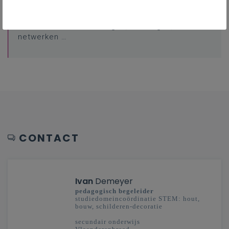
Professionalisering
Overzicht van nascholingen, vormingen,
netwerken …
CONTACT
Ivan
Demeyer
pedagogisch begeleider
studiedomeincoördinatie STEM: hout,
bouw, schilderen-decoratie
secundair onderwijs