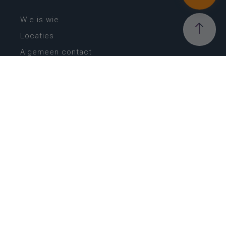
Wie is wie
Locaties
Algemeen contact
Helpdesk
NIEUWSBRIEF
SCHRIJF IN
MIJN.
Beheer
Kijkfilter