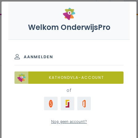
Welkom OnderwijsPro
Interieurbouwer - 7de leerjaar
AANMELDEN
KATHONDVLA-ACCOUNT
of
Leerplan
Download het leerplan
LEERPLANTOOL
Nog geen account?