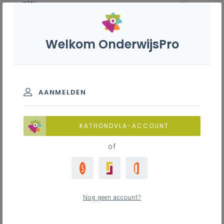
Filter
wis filter
ZOEKEN
Welkom OnderwijsPro
Barman - 7de leerjaar
BASISINFORMATIE
AANMELDEN
Leerplanduiding
Basisinformatie
KATHONDVLA-ACCOUNT
of
Basisinformatie
ZOEKEN
2
nieuwste
Nog geen account?