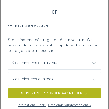
Werkplekleren in de studierichting Barman
Je vindt hier adviezen en documenten die je
ondersteunen bij het organiseren en begeleiden
van werkplekleren in de studierichting Barman.
NIET AANMELDEN
Stel minstens één regio en één niveau in. We
passen dit toe als kijkfilter op de website, zodat
Ondersteunende documenten bij het
leerplan VII-Bar
je de gepaste inhoud ziet.
Deze documenten helpen bij het realiseren van
Kies minstens een niveau
de leerplandoelen in de lespraktijk.
Kies minstens een regio
SURF VERDER ZONDER AANMELDEN
International user?
Geen onderwijsprofessional?