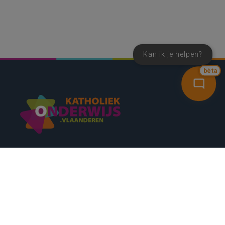
Kan ik je helpen?
bèta
SNEL NAAR
CONTACT
NIEUWSBRIEF