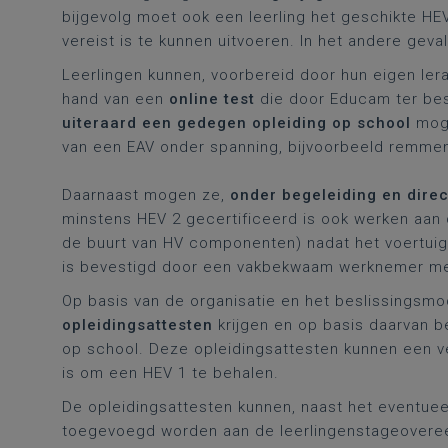
bijgevolg moet ook een leerling het geschikte HE
vereist is te kunnen uitvoeren. In het andere geva
Leerlingen kunnen, voorbereid door hun eigen lera
hand van een
online test
die door Educam ter besc
uiteraard een gedegen opleiding op school
moge
van een EAV onder spanning, bijvoorbeeld remmen,
Daarnaast mogen ze,
onder begeleiding en direc
minstens HEV 2 gecertificeerd is ook werken aan
de buurt van HV componenten) nadat het voertui
is bevestigd door een vakbekwaam werknemer met
Op basis van de organisatie en het beslissingsmo
opleidingsattesten
krijgen en op basis daarvan b
op school. Deze opleidingsattesten kunnen een v
is om een HEV 1 te behalen.
De opleidingsattesten kunnen, naast het eventueel 
toegevoegd worden aan de leerlingenstageoveree