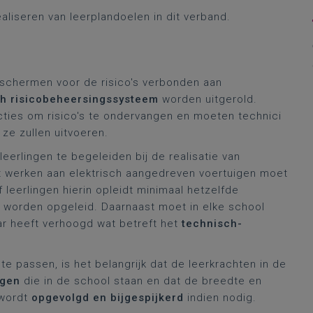
ealiseren van leerplandoelen in dit verband.
beschermen voor de risico's verbonden aan
h risicobeheersingssysteem
worden uitgerold.
ucties om risico's te ondervangen en moeten technici
ze zullen uitvoeren.
erlingen te begeleiden bij de realisatie van
t werken aan elektrisch aangedreven voertuigen moet
 leerlingen hierin opleidt minimaal hetzelfde
n worden opgeleid. Daarnaast moet in elke school
aar heeft verhoogd wat betreft het
technisch-
 passen, is het belangrijk dat de leerkrachten in de
ngen
die in de school staan en dat de breedte en
 wordt
opgevolgd en bijgespijkerd
indien nodig.