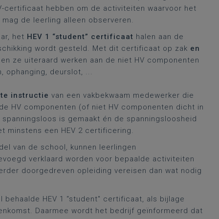
V-certificaat hebben om de activiteiten waarvoor het
l mag de leerling alleen observeren.
ar, het
HEV 1 “student” certificaat
halen aan de
hikking wordt gesteld. Met dit certificaat op zak
en
n ze uiteraard werken aan de niet HV componenten
 ophanging, deurslot, ...
te instructie
van een vakbekwaam medewerker die
 de HV componenten (of niet HV componenten dicht in
g spanningsloos is gemaakt én de spanningsloosheid
 minstens een HEV 2 certificering.
del van de school, kunnen leerlingen
evoegd verklaard worden voor bepaalde activiteiten
erder doorgedreven opleiding vereisen dan wat nodig
behaalde HEV 1 “student" certificaat, als bijlage
nkomst. Daarmee wordt het bedrijf geïnformeerd dat