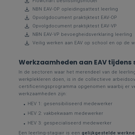
Flowchart beslissingsmodel
NBN EAV-OP opleidingsattest leerling
Opvolgdocument praktijktest EAV-OP
Opvolgdocument praktijktest EAV-VP
NBN EAV-VP bevoegheidsverklaring leerling
Veilig werken aan EAV op school en op de w
Werkzaamheden aan EAV tijdens s
In de sectoren waar het merendeel van de leerlin
werkplekleren doen, is in de collectieve arbeids
certificeringsprogramma opgenomen waarbij er ver
werkzaamheden zijn:
HEV 1: gesensibiliseerd medewerker
HEV 2: vakbekwaam medewerker
HEV 3: gespecialiseerd medewerker
Een leerling-stagiair is een
gelijkgestelde werkn