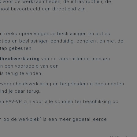
k
voor de werkzaamheden, de infrastructuur, de
ool bijvoorbeeld een directielid zijn.
n reeks opeenvolgende beslissingen en acties
cties en beslissingen eenduidig, coherent en met de
stap gebeuren.
heidsverklaring
van de verschillende mensen
een een voorbeeld van een
s terug te vinden.
bevoegdheidsverklaring en begeleidende documenten
ind je daar terug.
n EAV-VP zijn voor alle scholen ter beschikking op
n op de werkplek" is een meer gedetailleerde