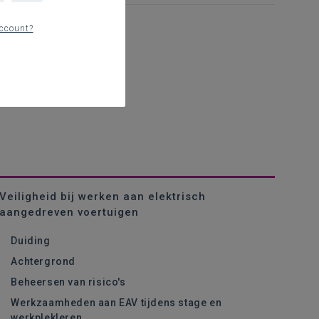
ccount?
Veiligheid bij werken aan elektrisch
aangedreven voertuigen
Duiding
Achtergrond
Beheersen van risico's
Werkzaamheden aan EAV tijdens stage en
werkplekleren