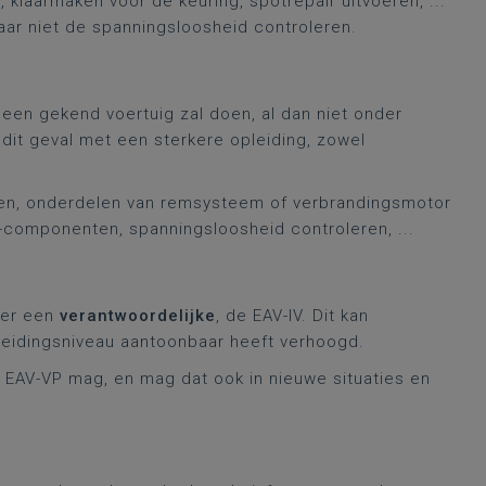
klaarmaken voor de keuring, spotrepair uitvoeren, ...
ar niet de spanningsloosheid controleren.
een gekend voertuig zal doen, al dan niet onder
in dit geval met een sterkere opleiding, zowel
en, onderdelen van remsysteem of verbrandingsmotor
-componenten, spanningsloosheid controleren, ...
 er een
verantwoordelijke
, de EAV-IV. Dit kan
opleidingsniveau aantoonbaar heeft verhoogd.
n EAV-VP mag, en mag dat ook in nieuwe situaties en