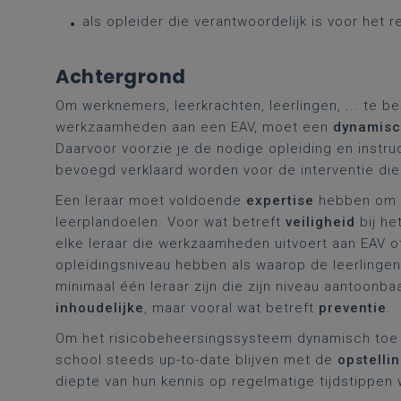
als opleider die verantwoordelijk is voor het r
Achtergrond
Om werknemers, leerkrachten, leerlingen, ... te 
werkzaamheden aan een EAV, moet een
dynamisc
Daarvoor voorzie je de nodige opleiding en instr
bevoegd verklaard worden voor de interventie die 
Een leraar moet voldoende
expertise
hebben om le
leerplandoelen. Voor wat betreft
veiligheid
bij he
elke leraar die werkzaamheden uitvoert aan EAV of
opleidingsniveau hebben als waarop de leerlinge
minimaal één leraar zijn die zijn niveau aantoonb
inhoudelijke
, maar vooral wat betreft
preventie
.
Om het risicobeheersingssysteem dynamisch toe te
school steeds up-to-date blijven met de
opstelli
diepte van hun kennis op regelmatige tijdstippen