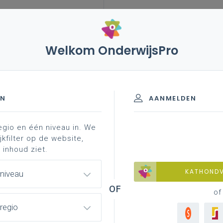
Welkom OnderwijsPro
leerplannen
vakken en leerplannen 7de
chte bedrijfsvoertuigen - 7de leerjaar
ersonenwagens en lichte
EN
AANMELDEN
eerjaar
egio en één niveau in. We
jkfilter op de website,
 inhoud ziet.
materiaal
achtergrond
faq
professionaliser
KATHOND
 niveau
of
ktrisch aangedreven voertuigen
regio