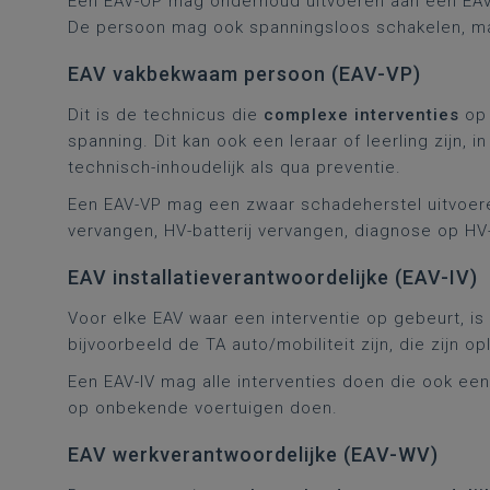
Een EAV-OP mag onderhoud uitvoeren aan een EAV, 
De persoon mag ook spanningsloos schakelen, ma
EAV vakbekwaam persoon (EAV-VP)
Dit is de technicus die
complexe interventies
op 
spanning. Dit kan ook een leraar of leerling zijn, 
technisch-inhoudelijk als qua preventie.
Een EAV-VP mag een zwaar schadeherstel uitvoer
vervangen, HV-batterij vervangen, diagnose op HV
EAV installatieverantwoordelijke (EAV-IV)
Voor elke EAV waar een interventie op gebeurt, is
bijvoorbeeld de TA auto/mobiliteit zijn, die zijn 
Een EAV-IV mag alle interventies doen die ook ee
op onbekende voertuigen doen.
EAV werkverantwoordelijke (EAV-WV)