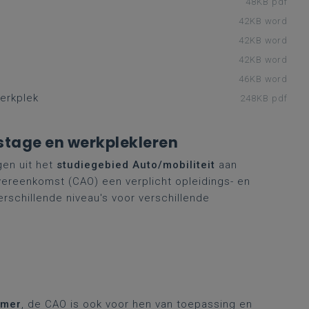
48KB pdf
42KB word
42KB word
42KB word
46KB word
erkplek
248KB pdf
tage en werkplekleren
gen uit het
studiegebied Auto/mobiliteit
aan
overeenkomst (CAO) een verplicht opleidings- en
schillende niveau's voor verschillende
emer
, de CAO is ook voor hen van toepassing en