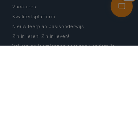
Vacatures
Kwaliteitsplatform
Nieuw leerplan basisonderwijs
Zin in leren! Zin in leven!
Vakken en leerplannen secundair onderwijs
Lessentabellen secundair onderwijs
Digitale transformatie
Schoolkalender
Scholenzoeker
Algemene website
CONTACT
Wie is wie