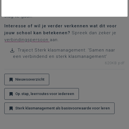
traject en de vormingsmogelijkheden, maar ook extra
ondersteunende materialen
om meteen mee aan de
slag te gaan.
Interesse of wil je verder verkennen wat dit voor
jouw school kan betekenen?
Spreek dan zeker je
verbindingspersoon
aan.
Traject Sterk klasmanagement: ‘Samen naar
een verbindend en sterk klasmanagement’
620KB pdf
Nieuwsoverzicht
Op.stap, leerroutes voor iedereen
Sterk klasmanagement als basisvoorwaarde voor leren