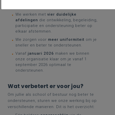
verbindingspersoon
als centrale
aanspreeklijn.
We werken met
vier duidelijke
afdelingen
die ontwikkeling, begeleiding,
participatie en ondersteuning beter op
elkaar afstemmen.
We zorgen voor
meer uniformiteit
om je
sneller en beter te ondersteunen.
Vanaf
januari 2026
maken we binnen
onze organisatie klaar om je vanaf 1
september 2026 optimaal te
ondersteunen.
Wat verbetert er voor jou?
Om jullie als school of bestuur nog beter te
ondersteunen, sturen we onze werking bij op
verschillende manieren. Dit is het overzicht: