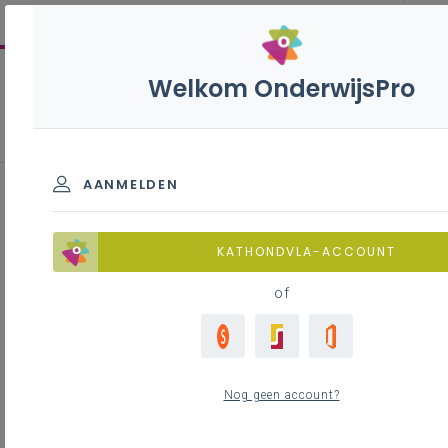
Welkom OnderwijsPro
Katholiek Onderwijs Vlaanderen
versterkt de werking
AANMELDEN
Inhoudstafel
Wat verbetert er voor jou?
KATHONDVLA-ACCOUNT
Waarom deze versterking?
of
Onze uitgangsprincipes
Hoe onze organisatie voortaan werkt
Wat is de timing?
Samen zetten we deze nieuwe structuur om in
Nog geen account?
de praktijk