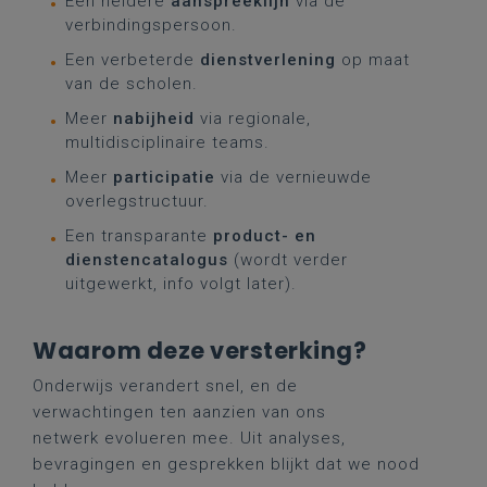
Eén heldere
aanspreeklijn
via de
verbindingspersoon.
Een verbeterde
dienstverlening
op maat
van de scholen.
Meer
nabijheid
via regionale,
multidisciplinaire teams.
Meer
participatie
via de vernieuwde
overlegstructuur.
Een transparante
product- en
dienstencatalogus
(wordt verder
uitgewerkt, info volgt later).
Waarom deze versterking?
Onderwijs verandert snel, en de
verwachtingen ten aanzien van ons
netwerk evolueren mee. Uit analyses,
bevragingen en gesprekken blijkt dat we nood