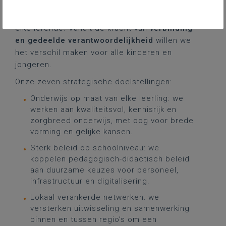
delen, partnerschappen uitbouwen en het
realiseren van sterke leeromgevingen voor
elke lerende. Vanuit de kracht van
verbinding
en gedeelde verantwoordelijkheid
willen we
het verschil maken voor alle kinderen en
jongeren.
Onze
zeven
strategische
doelstellingen
:
Onderwijs op maat van elke leerling: we
werken aan kwaliteitsvol, kennisrijk en
zorgbreed onderwijs, met oog voor brede
vorming en gelijke kansen.
Sterk beleid op schoolniveau: we
koppelen pedagogisch-didactisch beleid
aan duurzame keuzes voor personeel,
infrastructuur en digitalisering.
Lokaal verankerde netwerken: we
versterken uitwisseling en samenwerking
binnen en tussen regio’s om een