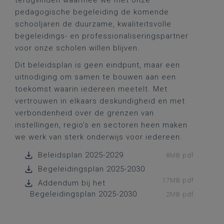
terugvinden waarmee we met onze
pedagogische begeleiding de komende
schooljaren de duurzame, kwaliteitsvolle
begeleidings- en professionaliseringspartner
voor onze scholen willen blijven.
Dit beleidsplan is geen eindpunt, maar een
uitnodiging om samen te bouwen aan een
toekomst waarin
iedereen
mee
telt
. Met
vertrouwen in elkaars deskundigheid en met
verbondenheid over de grenzen van
instellingen, regio’s en sectoren heen maken
we werk van sterk onderwijs voor iedereen.
Beleidsplan 2025-2029
8MB pdf
Begeleidingsplan 2025-2030
17MB pdf
Addendum bij het
Begeleidingsplan 2025-2030
2MB pdf