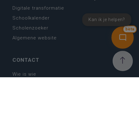
Digitale transformatie
Schoolkalender
Kan ik je helpen?
Scholenzoeker
bèta
Algemene website
CONTACT
Wie is wie
Locaties
Algemeen contact
Helpdesk
NIEUWSBRIEF