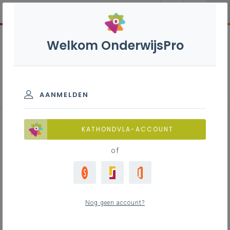
Welkom OnderwijsPro
Beleids- en begeleidingsplan
2025-2029
AANMELDEN
KATHONDVLA-ACCOUNT
Inhoudstafel
of
Downloads
Nog geen account?
Hier staat ingevoegde content uit een
social media netwerk dat cookies wil