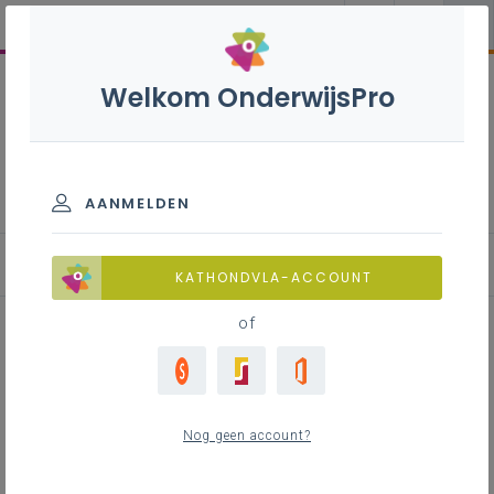
Welkom OnderwijsPro
Artistieke vorming Co -
3de graad - D-D/A-A-
finaliteit
AANMELDEN
KATHONDVLA-ACCOUNT
of
Artistieke tijdlijn
Nog geen account?
Inhoudstafel