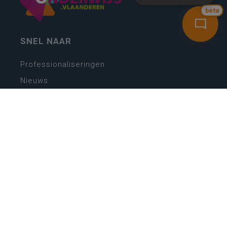
bèta
SNEL NAAR
Professionaliseringen
Nieuws
Webshop
Vacatures
Kwaliteitsplatform
Nieuw leerplan basisonderwijs
Zin in leren! Zin in leven!
Vakken en leerplannen secundair onderwijs
Lessentabellen secundair onderwijs
Digitale transformatie
Schoolkalender