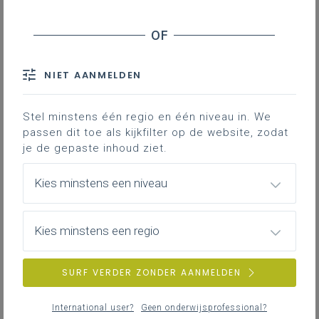
Herbert Staljanssens stelt op een visuele
manier een kunsttijdlijn voor. Deze jonge
kunstenaar is ook leraar Esthetica en PO in
NIET AANMELDEN
KoHa Hamme en kent het onderwijs dus
van binnenuit.
Stel minstens één regio en één niveau in. We
passen dit toe als kijkfilter op de website, zodat
je de gepaste inhoud ziet.
Gekoppelde leerplannen
Kies minstens een niveau
Kies minstens een regio
SURF VERDER ZONDER AANMELDEN
International user?
Geen onderwijsprofessional?