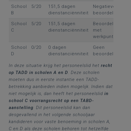
School
5/20
151,5 dagen
Negatieve
B
dienstanciënniteit
beoordeling
School
5/20
151,5 dagen
Beoordeling
C
dienstanciënniteit
met
werkpunten
School
0/20
0 dagen
Geen
D
dienstanciënniteit
beoordeling
In deze situatie krijg het personeelslid het
recht
op TADD in scholen A en D
. Deze scholen
moeten dus in eerste instantie een TADD-
betrekking aanbieden indien mogelijk. Indien dat
niet mogelijk is, dan heeft het personeelslid
in
school C voorrangsrecht op een TABD-
aanstelling
. Dit personeelslid kan dan
desgevallend in het volgende schooljaar
kandideren voor vaste benoeming in scholen A,
C en D als deze scholen behoren tot hetzelfde