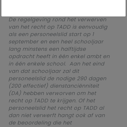
Contact
De regelgeving rond het verwerven
van het recht op TADD is eenvoudig
als een personeelslid start op 1
september en een heel schooljaar
lang minstens een halftijdse
opdracht heeft in één enkel ambt en
in één enkele school. Aan het eind
van dat schooljaar zal dit
personeelslid de nodige 290 dagen
(200 effectief) dienstanciënniteit
(DA) hebben verworven om het
recht op TADD te krijgen. Of het
personeelslid het recht op TADD al
dan niet verwerft hangt ook af van
de beoordeling die het