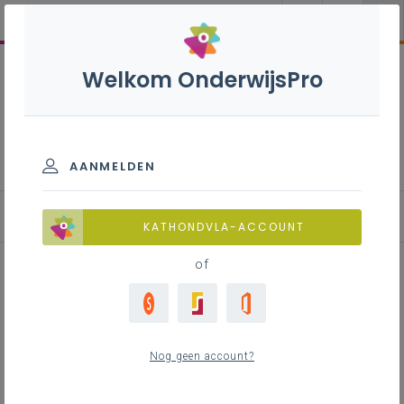
Welkom OnderwijsPro
Tijdelijke aanstelling in
wervingsambten
AANMELDEN
Beoordeling in functie van TADD
KATHONDVLA-ACCOUNT
of
Inhoudstafel
Welke beoordelingen zijn mogelijk?
Nog geen account?
Positieve beoordeling
Beoordeling met werkpunten