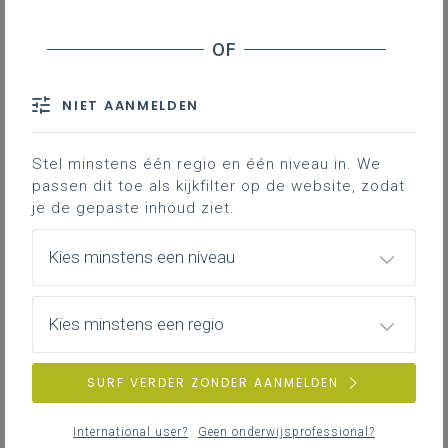
Negatieve beoordeling
Kun je een verschillende beoordeling geven per
vak?
Wie geeft de beoordeling?
NIET AANMELDEN
Wanneer kun je een beoordeling geven?
Waarom de beoordeling overleggen op het
Stel minstens één regio en één niveau in. We
niveau scholengemeenschap?
passen dit toe als kijkfilter op de website, zodat
je de gepaste inhoud ziet.
Kan je personeelslid verhaal halen tegen de
beoordeling?
Kies minstens een niveau
Kunnen verschillende scholen apart een
beoordeling geven?
Beoordelen van personeelsleden in het
Kies minstens een regio
lerarenplatform
Modeldocument verslag
SURF VERDER ZONDER AANMELDEN
Downloads
International user?
Geen onderwijsprofessional?