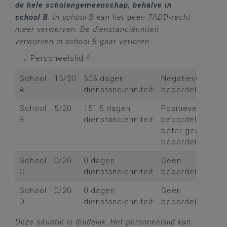
de hele scholengemeenschap, behalve in
school B
. In school B kan het geen TADD-recht
meer verwerven. De dienstanciënniteit
verworven in school B gaat verloren.
Personeelslid 4
School
15/20
303 dagen
Negatieve
A
dienstanciënniteit
beoordeling
School
5/20
151,5 dagen
Positieve
B
dienstanciënniteit
beoordeling,
beter geen
beoordeling
School
0/20
0 dagen
Geen
C
dienstanciënniteit
beoordeling
School
0/20
0 dagen
Geen
D
dienstanciënniteit
beoordeling
Deze situatie is duidelijk. Het personeelslid kan