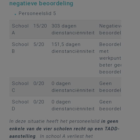
negatieve beoordeling
Personeelslid 5
School
15/20
303 dagen
Negatieve
A
dienstanciënniteit
beoordeling
School
5/20
151,5 dagen
Beoordeling
B
dienstanciënniteit
met
werkpunten,
beter geen
beoordeling
School
0/20
0 dagen
Geen
C
dienstanciënniteit
beoordeling
School
0/20
0 dagen
Geen
D
dienstanciënniteit
beoordeling
In deze situatie heeft het personeelslid
in geen
enkele van de vier scholen recht op een TADD-
aanstelling
. In school A verliest het