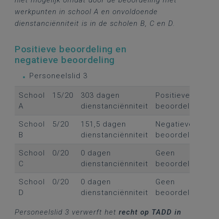
niet mogelijk omdat door de beoordeling met
werkpunten in school A en onvoldoende
dienstanciënniteit is in de scholen B, C en D.
Positieve beoordeling en
negatieve beoordeling
Personeelslid 3
School
15/20
303 dagen
Positieve
A
dienstanciënniteit
beoordeling
School
5/20
151,5 dagen
Negatieve
B
dienstanciënniteit
beoordeling
School
0/20
0 dagen
Geen
C
dienstanciënniteit
beoordeling
School
0/20
0 dagen
Geen
D
dienstanciënniteit
beoordeling
Personeelslid 3 verwerft het
recht op TADD in