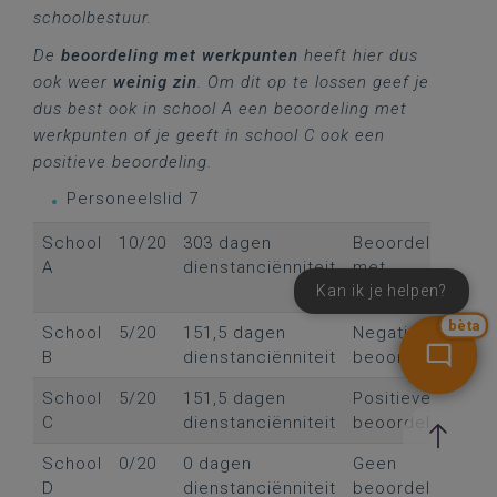
schoolbestuur.
De
beoordeling met werkpunten
heeft hier dus
ook weer
weinig zin
. Om dit op te lossen geef je
dus best ook in school A een beoordeling met
werkpunten of je geeft in school C ook een
positieve beoordeling.
Personeelslid 7
School
10/20
303 dagen
Beoordeling
A
dienstanciënniteit
met
Kan ik je helpen?
werkpunten
bèta
School
5/20
151,5 dagen
Negatieve
B
dienstanciënniteit
beoordeling
School
5/20
151,5 dagen
Positieve
C
dienstanciënniteit
beoordeling
School
0/20
0 dagen
Geen
D
dienstanciënniteit
beoordeling