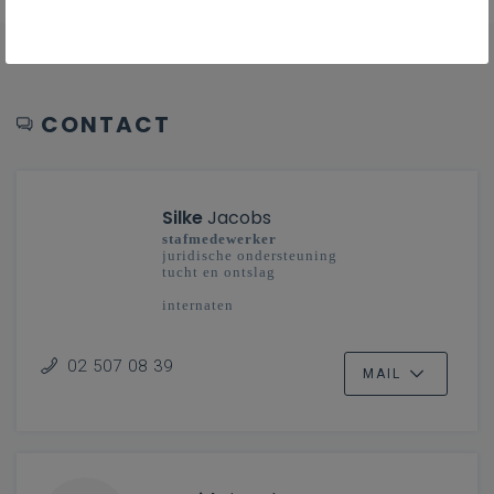
CONTACT
Silke
Jacobs
stafmedewerker
juridische ondersteuning
tucht en ontslag
internaten
02 507 08 39
MAIL