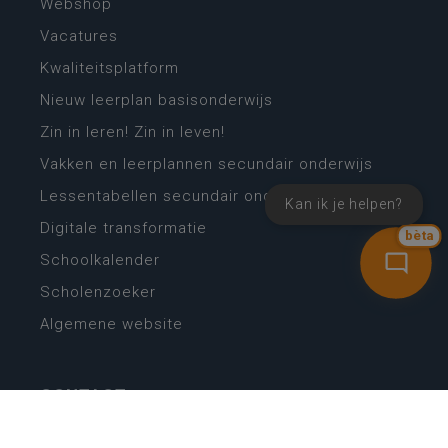
Webshop
Vacatures
Kwaliteitsplatform
Nieuw leerplan basisonderwijs
Zin in leren! Zin in leven!
Vakken en leerplannen secundair onderwijs
Lessentabellen secundair onderwijs
Kan ik je helpen?
Digitale transformatie
bèta
Schoolkalender
Scholenzoeker
Algemene website
CONTACT
Wie is wie