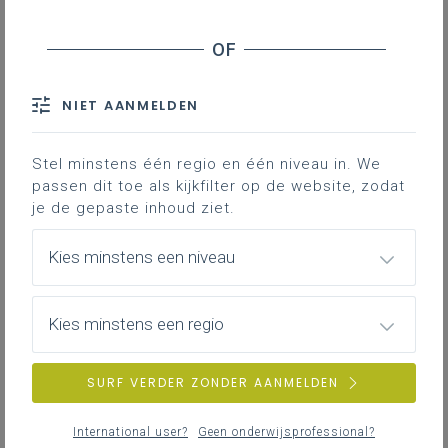
nu aan de hand van persoons-en
ontwikkelingsgerichte doelstellingen in de
functioneringsgesprekken. Daarnaast moet niet
met elk personeelslid een formeel traject
worden opgestart en kunnen personeelsleden
NIET AANMELDEN
die goed functioneren feedback ontvangen aan
de hand van informele gesprekken. Het
uiteindelijke doel blijft evenwel hetzelfde: de
Stel minstens één regio en één niveau in. We
nodige coaching, begeleiding en ondersteuning
passen dit toe als kijkfilter op de website, zodat
bieden aan een personeelslid.
je de gepaste inhoud ziet.
Kies minstens een niveau
Professionalisering
Kies minstens een regio
Overzicht van nascholingen, vormingen,
netwerken …
SURF VERDER ZONDER AANMELDEN
International user?
Geen onderwijsprofessional?