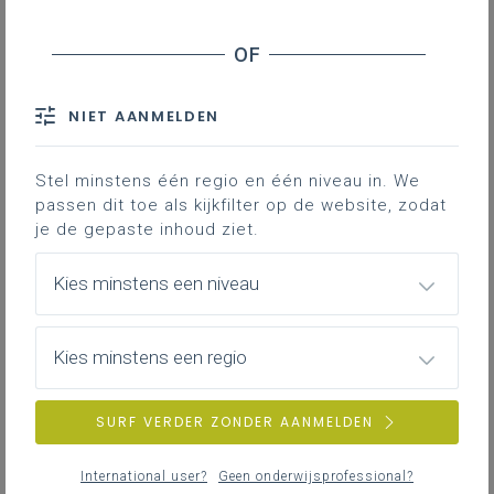
TOON RESULTATEN
individugericht
Van leerplandoelen naar
groeigerichte evaluatie in
NIET AANMELDEN
Nederlands
Samen verkennen we hoe je in het vak Nederlands
Stel minstens één regio en één niveau in. We
zinvolle en leerplangerichte evaluatie kan inzetten
passen dit toe als kijkfilter op de website, zodat
die leerlingen motiveert en ondersteunt in hun
je de gepaste inhoud ziet.
groei en word je geïnspireerd om evalueren niet
langer als eindpunt te zien, maar als krachtige
Meerdere data
hefboom voor leren.
Op locatie
Kies minstens een niveau
Kies minstens een regio
individugericht
Basismodule re-integratie
SURF VERDER ZONDER AANMELDEN
Wat doe je als een personeelslid langdurig ziek
is? Hoe zorg je voor een haalbare re-integratie
International user?
Geen onderwijsprofessional?