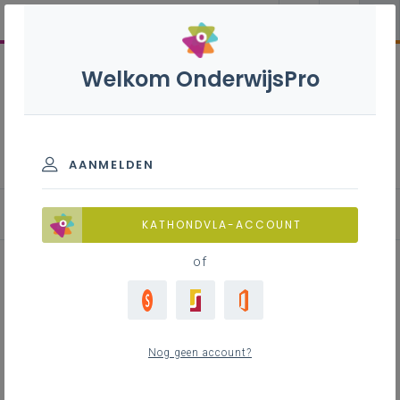
Welkom OnderwijsPro
Bedrijfseconomie - 2de
graad - D/A-finaliteit
AANMELDEN
KATHONDVLA-ACCOUNT
of
Taalvaardigheid in de lessen
economie
Nog geen account?