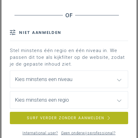
Inhoudstafel
Downloads
NIET AANMELDEN
Stel minstens één regio en één niveau in. We
Gekoppelde leerplannen
passen dit toe als kijkfilter op de website, zodat
je de gepaste inhoud ziet.
Taalvaardigheid in de lessen economie
Kies minstens een niveau
102KB word
Kies minstens een regio
DOWNLOADS
SURF VERDER ZONDER AANMELDEN
International user?
Geen onderwijsprofessional?
Taalvaardigheid in de lessen