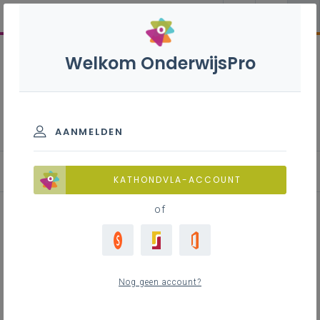
Welkom OnderwijsPro
Basisoptie Sport - A-
stroom
AANMELDEN
KATHONDVLA-ACCOUNT
of
Taakkaart: rol van
feedbackgever
Nog geen account?