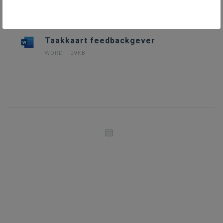
DOWNLOADS
Taakkaart feedbackgever
WORD
29KB