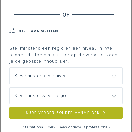
Inhoudstafel
Downloads
NIET AANMELDEN
Hoe ga je als leraar op een haalbare en
Stel minstens één regio en één niveau in. We
efficiënte manier aan de slag met
passen dit toe als kijkfilter op de website, zodat
ondersteunende rollen
? Bekijk een
je de gepaste inhoud ziet.
mogelijke taakkaart van de rol van
feedbackgever.
Kies minstens een niveau
Gekoppelde leerplannen
Kies minstens een regio
SURF VERDER ZONDER AANMELDEN
International user?
Geen onderwijsprofessional?