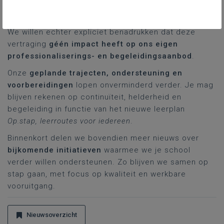
weken duidelijk. Van zodra hierover meer informatie
is, communiceren we uitgebreid.
We willen echter expliciet benadrukken dat deze
vertraging
géén impact heeft op ons eigen
professionaliserings- en begeleidingsaanbod
.
Onze
geplande trajecten, ondersteuning en
voorbereidingen
lopen onverminderd verder. Je mag
blijven rekenen op continuïteit, helderheid en
begeleiding in functie van het nieuwe leerplan
Op.stap, leerroutes voor iedereen
.
Binnenkort delen we bovendien meer nieuws over
bijkomende initiatieven
waarmee we je school
verder willen ondersteunen. Zo blijven we samen op
stap gaan, met focus op kwaliteit en werkbare
vooruitgang.
Nieuwsoverzicht