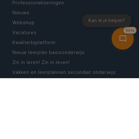
Professionaliseringen
Nieuws
Kan ik je helpen?
Webshop
bèta
Vacatures
Kwaliteitsplatform
Nieuw leerplan basisonderwijs
Zin in leren! Zin in leven!
Vakken en leerplannen secundair onderwijs
Lessentabellen secundair onderwijs
Digitale transformatie
Schoolkalender
Scholenzoeker
Algemene website