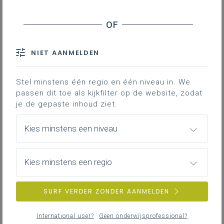
dag komen we ook graag langs op je school om dit
feestelijk mee in te zetten. Daarnaast werken we
volop verder aan de
leerplantool
, die we lanceren op
dinsdag 16 juni. Daarin ga je de doelen terugvinden
van alle disciplines, dus ook van
sociaal-emotioneel
NIET AANMELDEN
leren
.
Stel minstens één regio en één niveau in. We
passen dit toe als kijkfilter op de website, zodat
Nieuwsoverzicht
je de gepaste inhoud ziet.
Op.stap, leerroutes voor iedereen
Kies minstens een niveau
Kies minstens een regio
SURF VERDER ZONDER AANMELDEN
Recent verwant nieuws
International user?
Geen onderwijsprofessional?
donderdag 02 juli