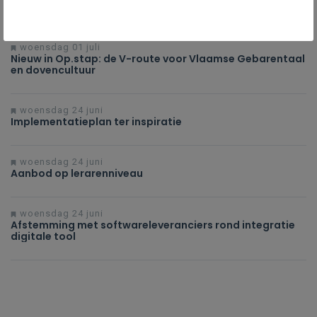
Op.stappers: disciplines en coherenties
woensdag 01 juli
Nieuw in Op.stap: de V-route voor Vlaamse Gebarentaal
en dovencultuur
woensdag 24 juni
Implementatieplan ter inspiratie
woensdag 24 juni
Aanbod op lerarenniveau
woensdag 24 juni
Afstemming met softwareleveranciers rond integratie
digitale tool