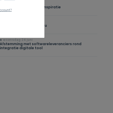
woensdag 24 juni
Implementatieplan ter inspiratie
ccount?
woensdag 24 juni
Aanbod op lerarenniveau
woensdag 24 juni
Afstemming met softwareleveranciers rond
integratie digitale tool