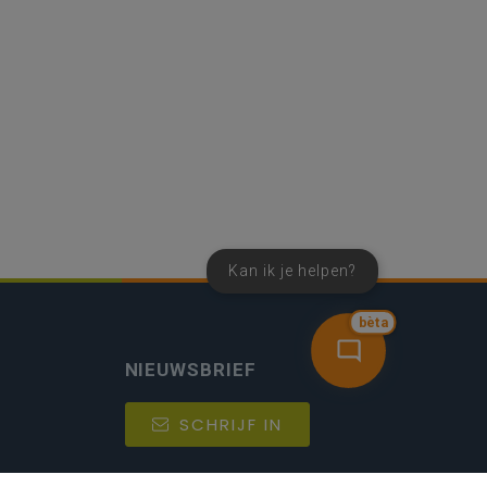
Kan ik je helpen?
bèta
NIEUWSBRIEF
SCHRIJF IN