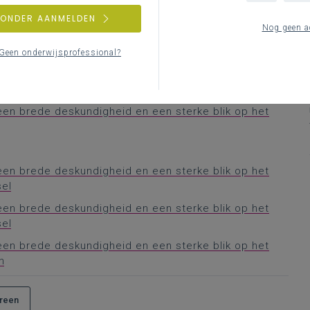
utes voor iedereen
? Bekijk dan zeker onderstaande
ZONDER AANMELDEN
Nog geen a
sisonderwijs
Geen onderwijsprofessional?
ratiescholen basisonderwijs
en brede deskundigheid en een sterke blik op het
en brede deskundigheid en een sterke blik op het
sel
en brede deskundigheid en een sterke blik op het
sel
en brede deskundigheid en een sterke blik op het
n
ereen