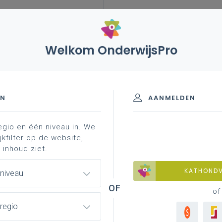
Welkom OnderwijsPro
EN
AANMELDEN
egio en één niveau in. We
jkfilter op de website,
?
 inhoud ziet.
KATHOND
 niveau
of
regio
e worden binnen ons team? Om mee je schouders te