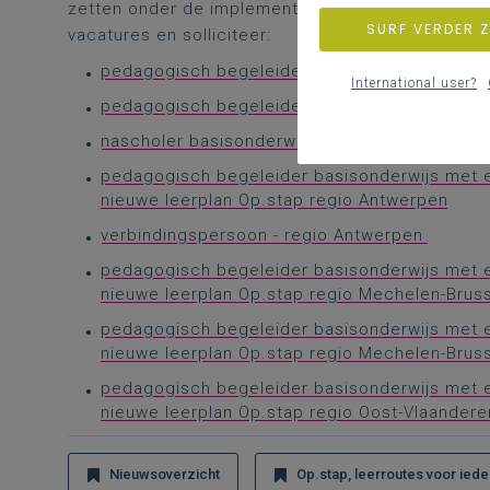
zetten onder de implementatie van
Op.stap, leerro
SURF VERDER 
vacatures en solliciteer:
pedagogisch begeleider inspiratiescholen ba
International user?
pedagogisch begeleider en teambouwer inspi
nascholer basisonderwijs
pedagogisch begeleider basisonderwijs met e
nieuwe leerplan Op.stap regio Antwerpen
verbindingspersoon - regio Antwerpen
pedagogisch begeleider basisonderwijs met e
nieuwe leerplan Op.stap regio Mechelen-Brus
pedagogisch begeleider basisonderwijs met e
nieuwe leerplan Op.stap regio Mechelen-Brus
pedagogisch begeleider basisonderwijs met e
nieuwe leerplan Op.stap regio Oost-Vlaandere
Nieuwsoverzicht
Op.stap, leerroutes voor ied