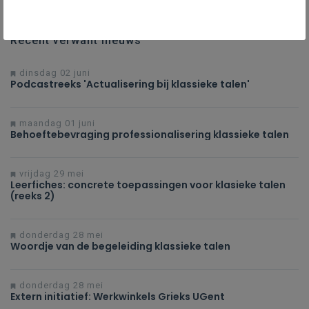
Recent verwant nieuws
dinsdag 02 juni
Podcastreeks 'Actualisering bij klassieke talen'
maandag 01 juni
Behoeftebevraging professionalisering klassieke talen
vrijdag 29 mei
Leerfiches: concrete toepassingen voor klasieke talen
(reeks 2)
donderdag 28 mei
Woordje van de begeleiding klassieke talen
donderdag 28 mei
Extern initiatief: Werkwinkels Grieks UGent