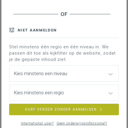
plaatsvinden in Leuven. Hou alvast de datum vrij. In
een volgende nieuwsbrief zal je kunnen inschrijven.
NIET AANMELDEN
Nieuwsoverzicht
Grieks - 2de graad - D-finaliteit
Stel minstens één regio en één niveau in. We
passen dit toe als kijkfilter op de website, zodat
je de gepaste inhoud ziet.
Latijn - 2de graad - D-finaliteit
Kies minstens een niveau
Basisoptie klassieke talen
Grieks S - 3de graad - D-finaliteit
Kies minstens een regio
Latijn S - 3de graad - D-finaliteit
SURF VERDER ZONDER AANMELDEN
International user?
Geen onderwijsprofessional?