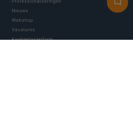
Professionaliseringen
Nieuws
Webshop
Vacatures
Kwaliteitsplatform
Nieuw leerplan basisonderwijs
Zin in leren! Zin in leven!
Vakken en leerplannen secundair onderwijs
Lessentabellen secundair onderwijs
Digitale transformatie
Schoolkalender
Scholenzoeker
Algemene website