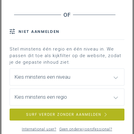
Inhoudstafel
Downloads
NIET AANMELDEN
Stel minstens één regio en één niveau in. We
Gekoppelde leerplannen
passen dit toe als kijkfilter op de website, zodat
je de gepaste inhoud ziet.
Praktijkvoorbeeld om de basis van boekhouden
Kies minstens een niveau
bij te werken
7MB word
Kies minstens een regio
SURF VERDER ZONDER AANMELDEN
DOWNLOADS
International user?
Geen onderwijsprofessional?