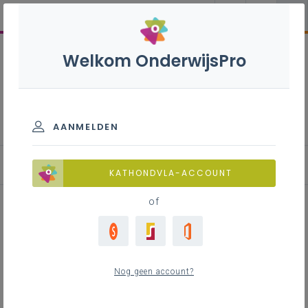
Welkom OnderwijsPro
Bedrijfseconomie - 2de
graad - D/A-finaliteit
AANMELDEN
KATHONDVLA-ACCOUNT
of
Praktijkvoorbeeld om de basis
van boekhouden bij te werken
Nog geen account?