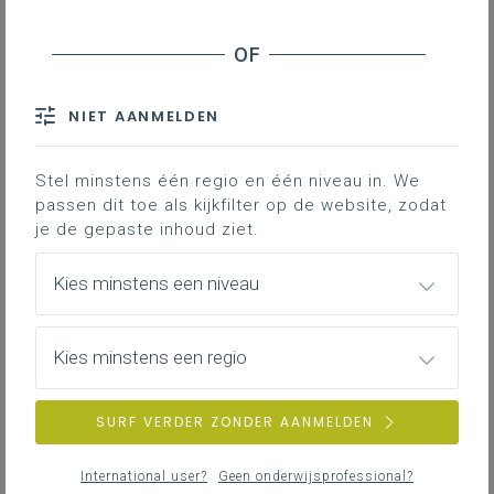
Why
How
Reflectie na 1 jaar:
NIET AANMELDEN
Met deze kijkwijzer komen vakgroepen tot
een gedragen visie over het
Stel minstens één regio en één niveau in. We
portfoliogebruik in hun lessen.
passen dit toe als kijkfilter op de website, zodat
je de gepaste inhoud ziet.
Gekoppelde leerplannen
Kies minstens een niveau
Kies minstens een regio
Why
Waarom willen jullie een portfolio gebruiken, welk(e)
SURF VERDER ZONDER AANMELDEN
doel(en) beogen jullie?
bv. de leerling laten reflecteren op het
International user?
Geen onderwijsprofessional?
leerproces;