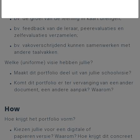
bv. vaardigheden inoefenen;
bv. de groei van de leerling in kaart brengen;
bv. feedback van de leraar, peerevaluaties en
zelfevaluaties verzamelen;
bv. vakoverschrijdend kunnen samenwerken met
andere taalvakken.
Welke (uniforme) visie hebben jullie?
Maakt dit portfolio deel uit van jullie schoolvisie?
Komt dit portfolio er ter vervanging van een ander
document, een andere aanpak? Waarom?
How
Hoe krijgt het portfolio vorm?
Kiezen jullie voor een digitale of
papieren versie? Waarom? Hoe krijgt dit concreet