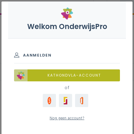
Welkom OnderwijsPro
Frans B+S - 3de graad - A-
finaliteit
AANMELDEN
KATHONDVLA-ACCOUNT
of
Portfoliogebruik
Nog geen account?
Inhoudstafel