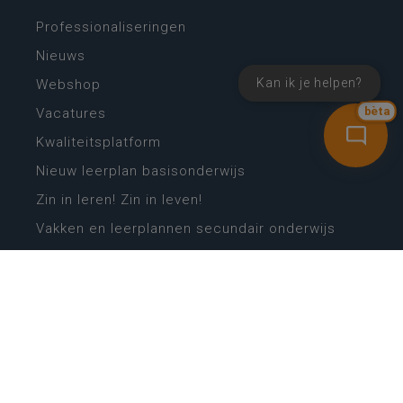
Professionaliseringen
Nieuws
Kan ik je helpen?
Webshop
bèta
Vacatures
Kwaliteitsplatform
Nieuw leerplan basisonderwijs
Zin in leren! Zin in leven!
Vakken en leerplannen secundair onderwijs
Lessentabellen secundair onderwijs
Digitale transformatie
Schoolkalender
Scholenzoeker
Algemene website