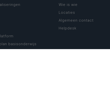
aliseringen
Wie is wie
Locaties
Algemeen contact
Helpdesk
platform
plan basisonderwijs
! Zin in leven!
leerplannen secundair
llen secundair onderwijs
ansformatie
ender
eker
website