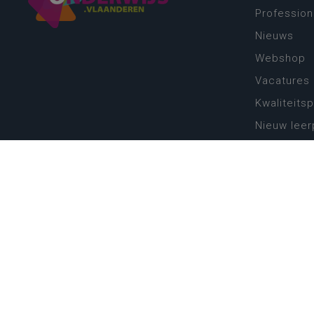
Profession
Nieuws
Webshop
Vacatures
Kwaliteits
Nieuw leer
Zin in leren
Vakken en 
onderwijs
Lessentabe
Digitale tr
Schoolkal
Scholenzo
Algemene 