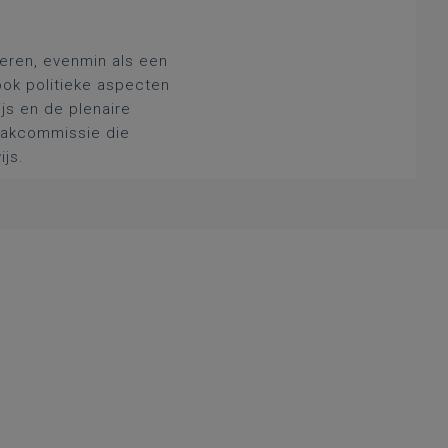
deren, evenmin als een
ook politieke aspecten
js en de plenaire
 vakcommissie die
ijs.