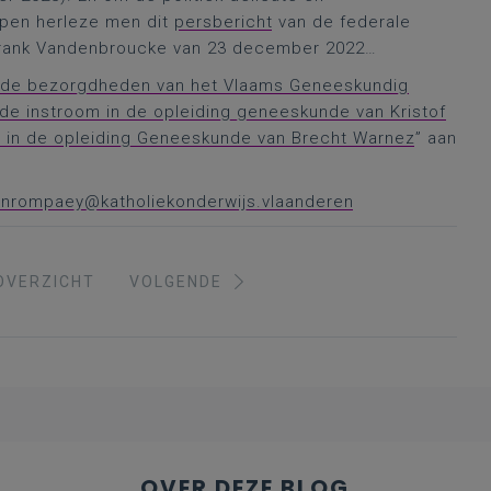
jpen herleze men dit
persbericht
van de federale
Frank Vandenbroucke van 23 december 2022…
r de bezorgdheden van het Vlaams Geneeskundig
e instroom in de opleiding geneeskunde van Kristof
es in de opleiding Geneeskunde van Brecht Warnez
” aan
vanrompaey@katholiekonderwijs.vlaanderen
OVERZICHT
VOLGENDE
OVER DEZE BLOG