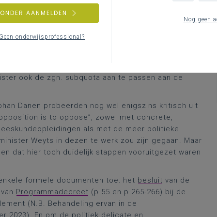
og was dat het
VGSO-persbericht
dat de grote zorg
ZONDER AANMELDEN
rnez de aanleiding vormde voor hun vragen om uitleg,
Nog geen a
nkondiging van minister Weyts over de extra 10 miljoen
Geen onderwijsprofessional?
ord hier betoogde dat de betrokken universiteiten
 die middelen betrof (10 procent sokkel en 90
e van de betrokken universiteiten). De zaak zou verder
ster ook de zgn. subquota aan te passen aan de
ohan Danen probeerden nog wel enigszins kritisch uit
opposition is to oppose”, zowel met concrete,
neeskundeopleidingen als met de meer politieke
minister Weyts in dezen te werk zou zijn gegaan. Maar
en dat hier toch duidelijk stappen vooruitgezet waren
g enkele formele documenten toe: het
besluit
van de
 van
Programmadecreet
(p.55 en p.265-266) bij de
lement (N.B. Behandeling ervan in de
 2023). En om de politiek delicate en