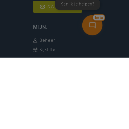
Kan ik je helpen?
SCHRIJF IN
bèta
MIJN.
Beheer
Kijkfilter