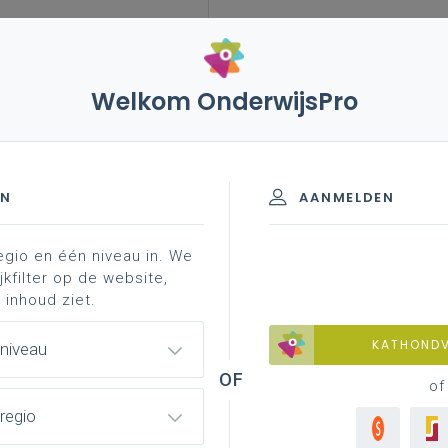
Welkom OnderwijsPro
3 – impact van verhoogde instroom in opleiding
EN
AANMELDEN
egio en één niveau in. We
jkfilter op de website,
an verhoogde instroom in
 inhoud ziet.
KATHOND
 niveau
of
regio
contingenteringsaga. De
precedenten
(N.B. Enkele
woon aan mijn zoekterm, maar dat vergeef jij me wel,