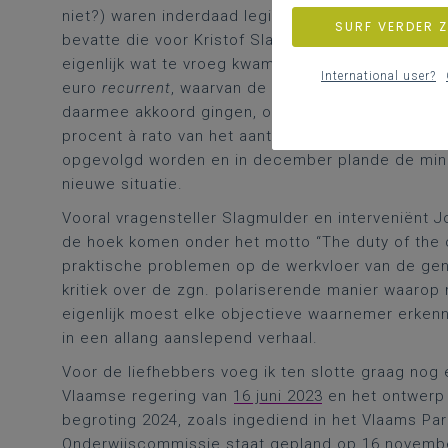
niet?) waren inderdaad legio. Maar belangrijker n
SURF VERDER 
bevatte die voor Kristof Slagmulder en Brecht Wa
eigenlijk wat te vroeg kwam. Namelijk, vóór de aa
International user?
euro
recurrent
, waarvan de minister in zijn antwo
daarmee akkoord gingen, ook wat de verdeling van
procent à rato van het aantal studenten in kwesti
opgevolgd worden en in december plande de mini
nieuwe situatie.
Vooral vragensteller Slagmulder en interveniënt J
de hoek komen onder het motto “The duty of the 
praktische problemen op de werkvloer van de ge
kritiek over de zgn. polariserende manier waarop 
eigenlijk moest elke objectieve waarnemer erkenn
in een allang aanslepend verhaal.
Voor de liefhebbers voeg ik ten slotte graag no
Vlaamse regering van
16 juni 2023
en het ontwerp
begroting 2024, zoals ingediend in het Vlaams Par
Onderwijscommissie staat gepland op 16 november