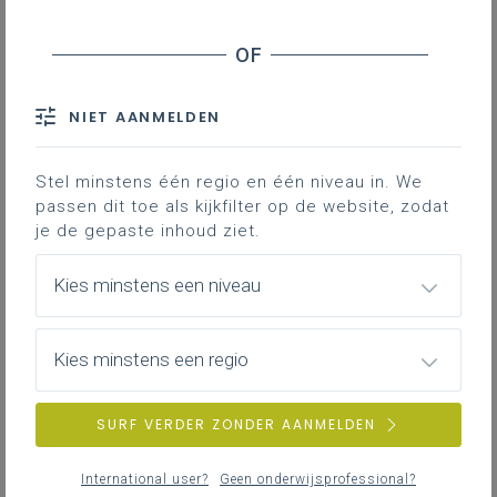
schooltoeslag van problematische spijbelaars
Luchtkwaliteit in de klas - Educatieve pakketten
Secundair onderwijs - Aandeel wiskunde in
taalrichtingen
NIET AANMELDEN
Pleegzorg - Studietoelage hoger onderwijs
Leerkrachten secundair onderwijs -
Stel minstens één regio en één niveau in. We
Vakbekwaamheidsbewijzen
passen dit toe als kijkfilter op de website, zodat
je de gepaste inhoud ziet.
Secundair onderwijs - Terugvorderingen
schooltoeslag van problematische spijbelaars
Kies minstens een niveau
Coronamaatregelen - Blijvende leerachterstand
bij kwetsbare leerlingen
Leerkrachten in verlofstelsels - Evolutie
Kies minstens een regio
Toelatingsexamen arts en tandarts -
Slaagpercentages
SURF VERDER ZONDER AANMELDEN
Onderwijspersoneel - Preventieve schorsingen
International user?
Geen onderwijsprofessional?
Basis- en secundair onderwijs -