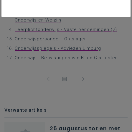
Bekwaamheidsbewijzen godsdienstleerkrachten
Aanpak schoolmoeheid - Samenwerking tussen
Onderwijs en Welzijn
Leerplichtonderwijs - Vaste benoemingen (2)
Onderwijspersoneel - Ontslagen
Onderwijsspiegels - Adviezen Limburg
Onderwijs - Betwistingen van B- en C-attesten
Verwante artikels
25 augustus tot en met