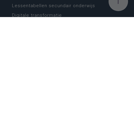
Lessentabellen secundair onderwijs
Digitale transformatie
Schoolkalender
Scholenzoeker
Algemene website
CONTACT
Wie is wie
Locaties
Algemeen contact
Helpdesk
NIEUWSBRIEF