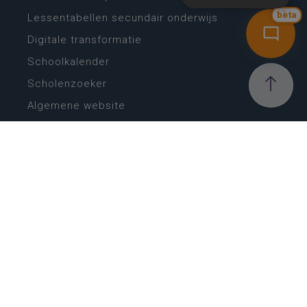
bèta
Lessentabellen secundair onderwijs
Digitale transformatie
Schoolkalender
Scholenzoeker
Algemene website
CONTACT
Wie is wie
Locaties
Algemeen contact
Helpdesk
NIEUWSBRIEF