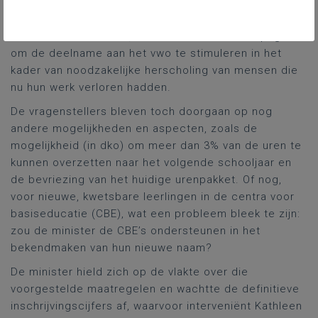
dko-sector bleef de minister in nauw overleg. Voor de
langere termijn kwam er, gelet op de huidige
economische situatie, een communicatiecampagne
om de deelname aan het vwo te stimuleren in het
kader van noodzakelijke herscholing van mensen die
nu hun werk verloren hadden.
De vragenstellers bleven toch doorgaan op nog
andere mogelijkheden en aspecten, zoals de
mogelijkheid (in dko) om meer dan 3% van de uren te
kunnen overzetten naar het volgende schooljaar en
de bevriezing van het huidige urenpakket. Of nog,
voor nieuwe, kwetsbare leerlingen in de centra voor
basiseducatie (CBE), wat een probleem bleek te zijn:
zou de minister de CBE’s ondersteunen in het
bekendmaken van hun nieuwe naam?
De minister hield zich op de vlakte over die
voorgestelde maatregelen en wachtte de definitieve
inschrijvingscijfers af, waarvoor interveniënt Kathleen