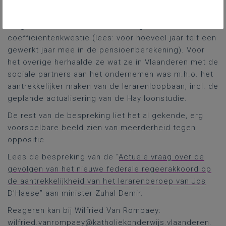
Minister Demir had aan de federale onderhandelaars
gevraagd om voor een rechtvaardige hervorming te
zorgen en verwees kort naar de zgn.
coëfficiëntenkwestie (lees: voor hoeveel jaar telt een
gewerkt jaar mee in de pensioenberekening). Voor
het overige herhaalde ze wat ze in Vlaanderen met de
sociale partners aan het ondernemen was m.h.o. het
aantrekkelijker maken van de lerarenloopbaan, incl. de
geplande actualisering van de Hay loonstudie.
De rest van de bespreking liet het al gekende, erg
voorspelbare beeld zien van meerderheid tegen
oppositie.
Lees de bespreking van de “
Actuele vraag over de
gevolgen van het nieuwe federale regeerakkoord op
de aantrekkelijkheid van het lerarenberoep van Jos
D'Haese
” aan minister Zuhal Demir.
Reageren kan bij Wilfried Van Rompaey:
wilfried.vanrompaey@katholiekonderwijs.vlaanderen.