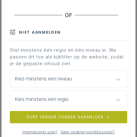
De laatste actuele vraag in het rijtje kwam van Jos
D’Haese. Bij het recente
actualiteitsdebat
over de
aantrekkelijkheid van het lerarenberoep (15 januari
2025) had ik aan het eind van mijn commentaar een
bescheiden maar ernstig bedoeld advies
NIET AANMELDEN
geformuleerd, maar helaas… Het mocht blijkbaar niet
baten. Toegegeven, de actualiteit van de dag, met
Stel minstens één regio en één niveau in. We
name, het federale
debat
(aan de overkant van de
passen dit toe als kijkfilter op de website, zodat
straat dus) over de
regeerverklaring
(en het
je de gepaste inhoud ziet.
regeerakkoord
(voor pensioenen: cf. p.49-55)) van de
nieuwe federale regering was een verzachtende
Kies minstens een niveau
omstandigheid. Dus toch nu al een vervolg op dat
actualiteitsdebat van 15 januari 2025, want intussen
was er meer duidelijkheid over het thema
Kies minstens een regio
“aantrekkelijkheid van het lerarenberoep en het
pensioen”. Hoe schatte minister Demir de impact van
SURF VERDER ZONDER AANMELDEN
de ‘pensioenafbraak’ in op het lerarentekort in ons
onderwijs, wilde vragensteller D’Haese weten.
International user?
Geen onderwijsprofessional?