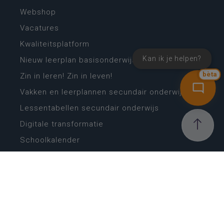
Webshop
Vacatures
Kwaliteitsplatform
Kan ik je helpen?
Nieuw leerplan basisonderwijs
bèta
Zin in leren! Zin in leven!
Vakken en leerplannen secundair onderwijs
Lessentabellen secundair onderwijs
Digitale transformatie
Schoolkalender
Scholenzoeker
Algemene website
CONTACT