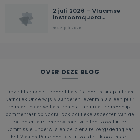
2 juli 2026 – Vlaamse
instroomquota
geneeskunde v.
ma 6 juli 2026
federale RIZIV-
nummers voor
afgestudeerde artsen
OVER DEZE BLOG
Deze blog is niet bedoeld als formeel standpunt van
Katholiek Onderwijs Vlaanderen, evenmin als een puur
verslag, maar wel als een niet-neutraal, persoonlijk
commentaar op vooral ook politieke aspecten van de
parlementaire onderwijsactiviteiten, zowel in de
Commissie Onderwijs en de plenaire vergadering van
het Vlaams Parlement als uitzonderlijk ook in een