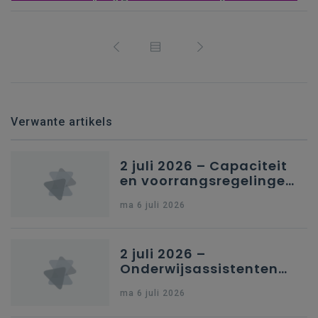
Verwante artikels
2 juli 2026 – Capaciteit
en voorrangsregelingen
in Nederlandstalig
ma 6 juli 2026
secundair onderwijs in
Brussel
2 juli 2026 –
Onderwijsassistenten
en omkadering in
ma 6 juli 2026
kleuteronderwijs