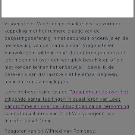
rond flexibele leerwegen voor wie duaal leren (nog)
te hooggegrepen was (timing: na de zomer).
Vragensteller Vandromme maakte in vraagvorm de
koppeling met het ruimere plaatje van de
besparingsoefening in het secundair onderwijs en de
hertekening van de matrix aldaar. Vragensteller
Vanryckegem wilde in kaart (laten) brengen hoeveel
leerlingen niet over een werkplek beschikten of die
niet vonden binnen het onderwijs. Hoewel ik de
betekenis van dat laatste niet helemaal begreep,
maar dat kon aan mij liggen.
Lees de bespreking van de “
Vraag om uitleg over het
stijgende aantal leerlingen in duaal leren van Loes
Vandromme en over de uitdagingen na de hervorming
van het duaal leren van Griet Vanryckegem
” aan
minister Zuhal Demir.
Reageren kan bij Wilfried Van Rompaey: