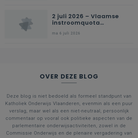
2 juli 2026 – Vlaamse
instroomquota
geneeskunde v.
ma 6 juli 2026
federale RIZIV-
nummers voor
afgestudeerde artsen
OVER DEZE BLOG
Deze blog is niet bedoeld als formeel standpunt van
Katholiek Onderwijs Vlaanderen, evenmin als een puur
verslag, maar wel als een niet-neutraal, persoonlijk
commentaar op vooral ook politieke aspecten van de
parlementaire onderwijsactiviteiten, zowel in de
Commissie Onderwijs en de plenaire vergadering van