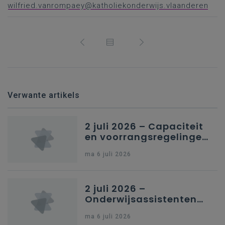
wilfried.vanrompaey@katholiekonderwijs.vlaanderen
Verwante artikels
2 juli 2026 – Capaciteit
en voorrangsregelingen
in Nederlandstalig
ma 6 juli 2026
secundair onderwijs in
Brussel
2 juli 2026 –
Onderwijsassistenten
en omkadering in
ma 6 juli 2026
kleuteronderwijs