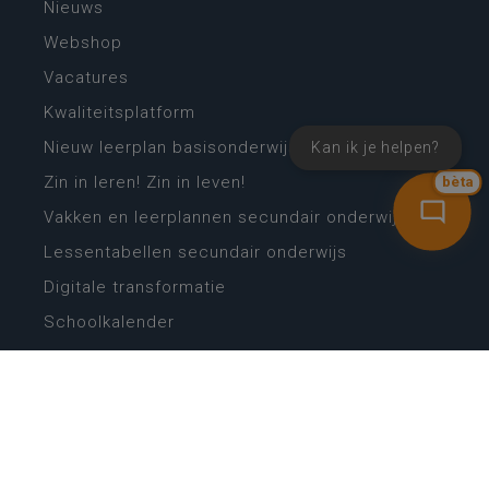
Nieuws
Webshop
Vacatures
Kwaliteitsplatform
Nieuw leerplan basisonderwijs
Kan ik je helpen?
Zin in leren! Zin in leven!
bèta
Vakken en leerplannen secundair onderwijs
Lessentabellen secundair onderwijs
Digitale transformatie
Schoolkalender
Scholenzoeker
Algemene website
CONTACT